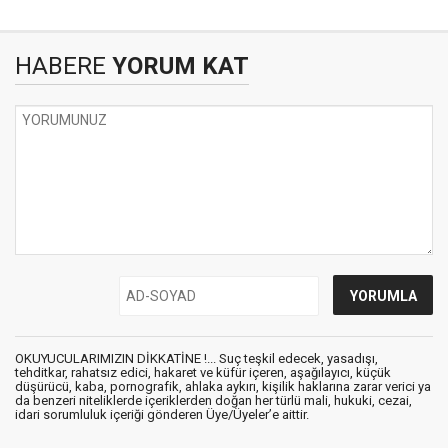
HABERE
YORUM KAT
OKUYUCULARIMIZIN DİKKATİNE !... Suç teşkil edecek, yasadışı,
tehditkar, rahatsız edici, hakaret ve küfür içeren, aşağılayıcı, küçük
düşürücü, kaba, pornografik, ahlaka aykırı, kişilik haklarına zarar verici ya
da benzeri niteliklerde içeriklerden doğan her türlü mali, hukuki, cezai,
idari sorumluluk içeriği gönderen Üye/Üyeler’e aittir.