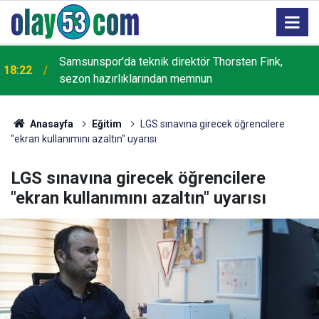
Cumhurbaşkanlığı YİK Üyesi İsmail Kahraman,
17:59
Rize'de Recep Tayyip Erdoğan Camisi inşaatını
inceledi
Anasayfa
Eğitim
LGS sınavına girecek öğrencilere
"ekran kullanımını azaltın" uyarısı
LGS sınavına girecek öğrencilere
"ekran kullanımını azaltın" uyarısı