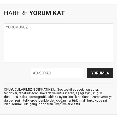
HABERE
YORUM KAT
OKUYUCULARIMIZIN DİKKATİNE !... Suç teşkil edecek, yasadışı,
tehditkar, rahatsız edici, hakaret ve küfür içeren, aşağılayıcı, küçük
düşürücü, kaba, pornografik, ahlaka aykırı, kişilik haklarına zarar verici ya
da benzeri niteliklerde içeriklerden doğan her türlü mali, hukuki, cezai,
idari sorumluluk içeriği gönderen Üye/Üyeler’e aittir.