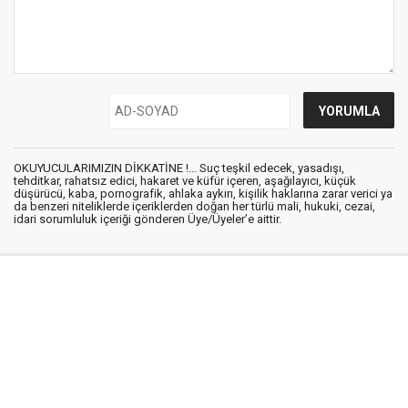
OKUYUCULARIMIZIN DİKKATİNE !... Suç teşkil edecek, yasadışı,
tehditkar, rahatsız edici, hakaret ve küfür içeren, aşağılayıcı, küçük
düşürücü, kaba, pornografik, ahlaka aykırı, kişilik haklarına zarar verici ya
da benzeri niteliklerde içeriklerden doğan her türlü mali, hukuki, cezai,
idari sorumluluk içeriği gönderen Üye/Üyeler’e aittir.