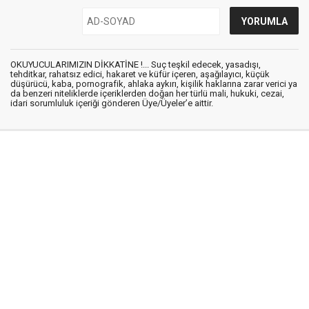
OKUYUCULARIMIZIN DİKKATİNE !... Suç teşkil edecek, yasadışı,
tehditkar, rahatsız edici, hakaret ve küfür içeren, aşağılayıcı, küçük
düşürücü, kaba, pornografik, ahlaka aykırı, kişilik haklarına zarar verici ya
da benzeri niteliklerde içeriklerden doğan her türlü mali, hukuki, cezai,
idari sorumluluk içeriği gönderen Üye/Üyeler’e aittir.