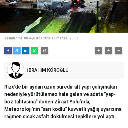
Yayınlanma:
08 Ağustos 2026 Cumartesi 20:59
İBRAHİM KÖROĞLU
Rize’de bir aydan uzun süredir alt yapı çalışmaları
nedeniyle yürütülemez hale gelen ve adeta "yap-
boz tahtasına" dönen Ziraat Yolu’nda,
Meteoroloji’nin "sarı kodlu" kuvvetli yağış uyarısına
rağmen sıcak asfalt dökülmesi tepkilere yol açtı.