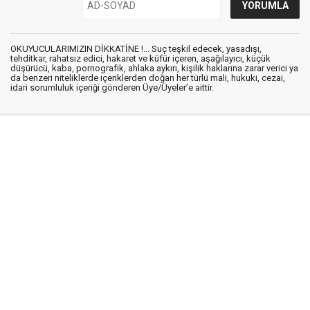
OKUYUCULARIMIZIN DİKKATİNE !... Suç teşkil edecek, yasadışı,
tehditkar, rahatsız edici, hakaret ve küfür içeren, aşağılayıcı, küçük
düşürücü, kaba, pornografik, ahlaka aykırı, kişilik haklarına zarar verici ya
da benzeri niteliklerde içeriklerden doğan her türlü mali, hukuki, cezai,
idari sorumluluk içeriği gönderen Üye/Üyeler’e aittir.