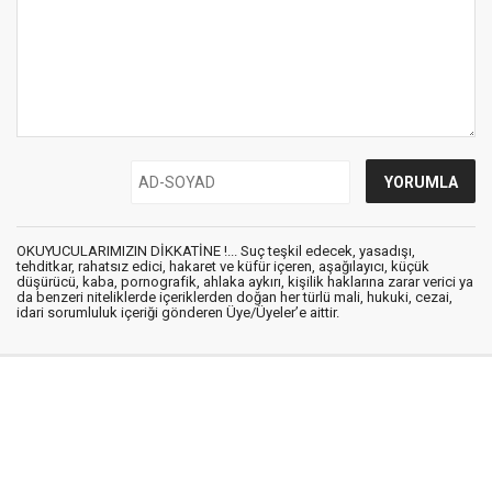
OKUYUCULARIMIZIN DİKKATİNE !... Suç teşkil edecek, yasadışı,
tehditkar, rahatsız edici, hakaret ve küfür içeren, aşağılayıcı, küçük
düşürücü, kaba, pornografik, ahlaka aykırı, kişilik haklarına zarar verici ya
da benzeri niteliklerde içeriklerden doğan her türlü mali, hukuki, cezai,
idari sorumluluk içeriği gönderen Üye/Üyeler’e aittir.