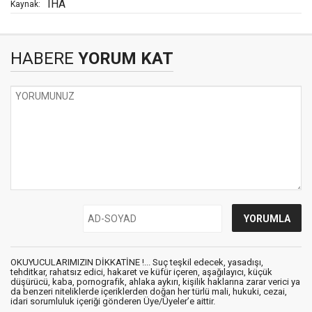
IHA
Kaynak:
HABERE
YORUM KAT
OKUYUCULARIMIZIN DİKKATİNE !... Suç teşkil edecek, yasadışı,
tehditkar, rahatsız edici, hakaret ve küfür içeren, aşağılayıcı, küçük
düşürücü, kaba, pornografik, ahlaka aykırı, kişilik haklarına zarar verici ya
da benzeri niteliklerde içeriklerden doğan her türlü mali, hukuki, cezai,
idari sorumluluk içeriği gönderen Üye/Üyeler’e aittir.