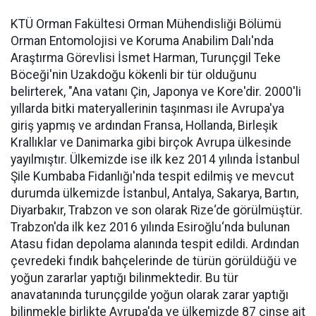
KTÜ Orman Fakültesi Orman Mühendisliği Bölümü
Orman Entomolojisi ve Koruma Anabilim Dalı'nda
Araştırma Görevlisi İsmet Harman, Turunçgil Teke
Böceği'nin Uzakdoğu kökenli bir tür olduğunu
belirterek, "Ana vatanı Çin, Japonya ve Kore'dir. 2000'li
yıllarda bitki materyallerinin taşınması ile Avrupa'ya
giriş yapmış ve ardından Fransa, Hollanda, Birleşik
Krallıklar ve Danimarka gibi birçok Avrupa ülkesinde
yayılmıştır. Ülkemizde ise ilk kez 2014 yılında İstanbul
Şile Kumbaba Fidanlığı'nda tespit edilmiş ve mevcut
durumda ülkemizde İstanbul, Antalya, Sakarya, Bartın,
Diyarbakır, Trabzon ve son olarak Rize‘de görülmüştür.
Trabzon'da ilk kez 2016 yılında Esiroğlu‘nda bulunan
Atasu fidan depolama alanında tespit edildi. Ardından
çevredeki fındık bahçelerinde de türün görüldüğü ve
yoğun zararlar yaptığı bilinmektedir. Bu tür
anavatanında turunçgilde yoğun olarak zarar yaptığı
bilinmekle birlikte Avrupa'da ve ülkemizde 87 cinse ait