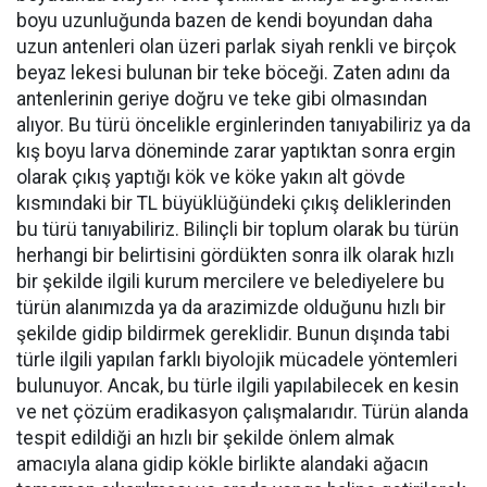
boyu uzunluğunda bazen de kendi boyundan daha
uzun antenleri olan üzeri parlak siyah renkli ve birçok
beyaz lekesi bulunan bir teke böceği. Zaten adını da
antenlerinin geriye doğru ve teke gibi olmasından
alıyor. Bu türü öncelikle erginlerinden tanıyabiliriz ya da
kış boyu larva döneminde zarar yaptıktan sonra ergin
olarak çıkış yaptığı kök ve köke yakın alt gövde
kısmındaki bir TL büyüklüğündeki çıkış deliklerinden
bu türü tanıyabiliriz. Bilinçli bir toplum olarak bu türün
herhangi bir belirtisini gördükten sonra ilk olarak hızlı
bir şekilde ilgili kurum mercilere ve belediyelere bu
türün alanımızda ya da arazimizde olduğunu hızlı bir
şekilde gidip bildirmek gereklidir. Bunun dışında tabi
türle ilgili yapılan farklı biyolojik mücadele yöntemleri
bulunuyor. Ancak, bu türle ilgili yapılabilecek en kesin
ve net çözüm eradikasyon çalışmalarıdır. Türün alanda
tespit edildiği an hızlı bir şekilde önlem almak
amacıyla alana gidip kökle birlikte alandaki ağacın