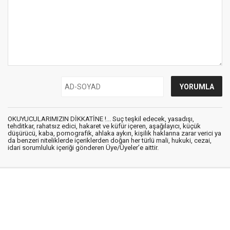
OKUYUCULARIMIZIN DİKKATİNE !... Suç teşkil edecek, yasadışı,
tehditkar, rahatsız edici, hakaret ve küfür içeren, aşağılayıcı, küçük
düşürücü, kaba, pornografik, ahlaka aykırı, kişilik haklarına zarar verici ya
da benzeri niteliklerde içeriklerden doğan her türlü mali, hukuki, cezai,
idari sorumluluk içeriği gönderen Üye/Üyeler’e aittir.