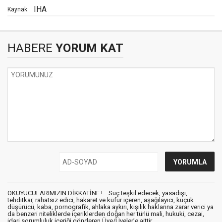
IHA
Kaynak:
HABERE
YORUM KAT
OKUYUCULARIMIZIN DİKKATİNE !... Suç teşkil edecek, yasadışı,
tehditkar, rahatsız edici, hakaret ve küfür içeren, aşağılayıcı, küçük
düşürücü, kaba, pornografik, ahlaka aykırı, kişilik haklarına zarar verici ya
da benzeri niteliklerde içeriklerden doğan her türlü mali, hukuki, cezai,
idari sorumluluk içeriği gönderen Üye/Üyeler’e aittir.