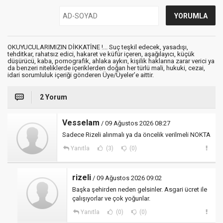
OKUYUCULARIMIZIN DİKKATİNE !... Suç teşkil edecek, yasadışı,
tehditkar, rahatsız edici, hakaret ve küfür içeren, aşağılayıcı, küçük
düşürücü, kaba, pornografik, ahlaka aykırı, kişilik haklarına zarar verici ya
da benzeri niteliklerde içeriklerden doğan her türlü mali, hukuki, cezai,
idari sorumluluk içeriği gönderen Üye/Üyeler’e aittir.
2 Yorum
Vesselam
/ 09 Ağustos 2026 08:27
Sadece Rizeli alınmalı ya da öncelik verilmeli NOKTA
Yanıtla
(3)
(0)
rizeli
/ 09 Ağustos 2026 09:02
Başka şehirden neden gelsinler. Asgari ücret ile
çalışıyorlar ve çok yoğunlar.
Yanıtla
(0)
(0)