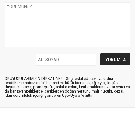
OKUYUCULARIMIZIN DİKKATİNE !... Suç teşkil edecek, yasadışı,
tehditkar, rahatsız edici, hakaret ve küfür içeren, aşağılayıcı, küçük
düşürücü, kaba, pornografik, ahlaka aykırı, kişilik haklarına zarar verici ya
da benzeri niteliklerde içeriklerden doğan her türlü mali, hukuki, cezai,
idari sorumluluk içeriği gönderen Üye/Üyeler’e aittir.