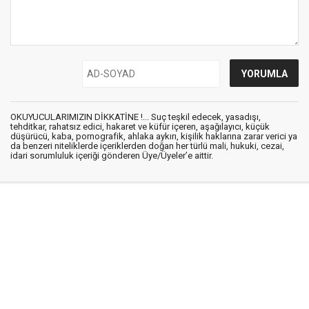
OKUYUCULARIMIZIN DİKKATİNE !... Suç teşkil edecek, yasadışı,
tehditkar, rahatsız edici, hakaret ve küfür içeren, aşağılayıcı, küçük
düşürücü, kaba, pornografik, ahlaka aykırı, kişilik haklarına zarar verici ya
da benzeri niteliklerde içeriklerden doğan her türlü mali, hukuki, cezai,
idari sorumluluk içeriği gönderen Üye/Üyeler’e aittir.