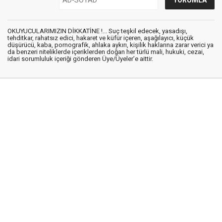
OKUYUCULARIMIZIN DİKKATİNE !... Suç teşkil edecek, yasadışı,
tehditkar, rahatsız edici, hakaret ve küfür içeren, aşağılayıcı, küçük
düşürücü, kaba, pornografik, ahlaka aykırı, kişilik haklarına zarar verici ya
da benzeri niteliklerde içeriklerden doğan her türlü mali, hukuki, cezai,
idari sorumluluk içeriği gönderen Üye/Üyeler’e aittir.