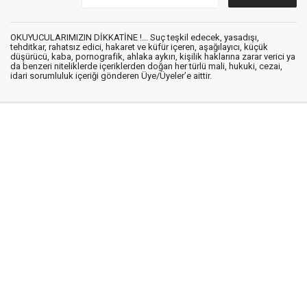
OKUYUCULARIMIZIN DİKKATİNE !... Suç teşkil edecek, yasadışı,
tehditkar, rahatsız edici, hakaret ve küfür içeren, aşağılayıcı, küçük
düşürücü, kaba, pornografik, ahlaka aykırı, kişilik haklarına zarar verici ya
da benzeri niteliklerde içeriklerden doğan her türlü mali, hukuki, cezai,
idari sorumluluk içeriği gönderen Üye/Üyeler’e aittir.