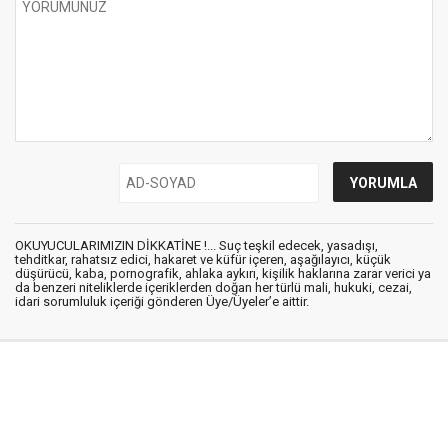
OKUYUCULARIMIZIN DİKKATİNE !... Suç teşkil edecek, yasadışı,
tehditkar, rahatsız edici, hakaret ve küfür içeren, aşağılayıcı, küçük
düşürücü, kaba, pornografik, ahlaka aykırı, kişilik haklarına zarar verici ya
da benzeri niteliklerde içeriklerden doğan her türlü mali, hukuki, cezai,
idari sorumluluk içeriği gönderen Üye/Üyeler’e aittir.