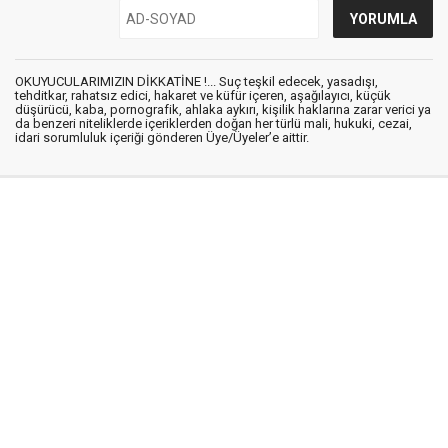
OKUYUCULARIMIZIN DİKKATİNE !... Suç teşkil edecek, yasadışı,
tehditkar, rahatsız edici, hakaret ve küfür içeren, aşağılayıcı, küçük
düşürücü, kaba, pornografik, ahlaka aykırı, kişilik haklarına zarar verici ya
da benzeri niteliklerde içeriklerden doğan her türlü mali, hukuki, cezai,
idari sorumluluk içeriği gönderen Üye/Üyeler’e aittir.