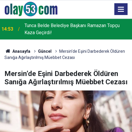
Rize’de piknik masasının davetsiz misafirleri ile
13:25
piknikçiler arasında güldüren kovalamaca
Anasayfa
Güncel
Mersin’de Eşini Darbederek Öldüren
Sanığa Ağırlaştırılmış Müebbet Cezası
Mersin’de Eşini Darbederek Öldüren
Sanığa Ağırlaştırılmış Müebbet Cezası