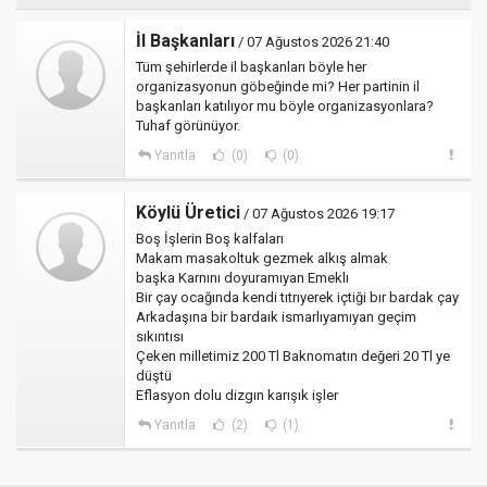
İl Başkanları
/ 07 Ağustos 2026 21:40
Tüm şehirlerde il başkanları böyle her
organizasyonun göbeğinde mi? Her partinin il
başkanları katılıyor mu böyle organizasyonlara?
Tuhaf görünüyor.
Yanıtla
(0)
(0)
Köylü Üretici
/ 07 Ağustos 2026 19:17
Boş İşlerin Boş kalfaları
Makam masakoltuk gezmek alkış almak
başka Karnını doyuramıyan Emeklı
Bir çay ocağında kendi tıtrıyerek içtiği bır bardak çay
Arkadaşına bir bardaık ismarlıyamıyan geçim
sıkıntısı
Çeken milletimiz 200 Tl Baknomatın değeri 20 Tl ye
düştü
Eflasyon dolu dizgın karışık işler
Yanıtla
(2)
(1)