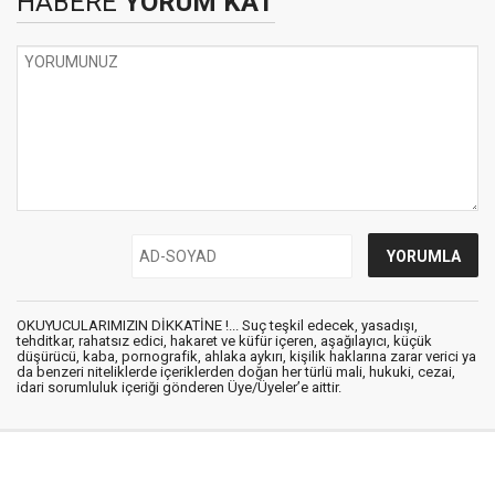
HABERE
YORUM KAT
OKUYUCULARIMIZIN DİKKATİNE !... Suç teşkil edecek, yasadışı,
tehditkar, rahatsız edici, hakaret ve küfür içeren, aşağılayıcı, küçük
düşürücü, kaba, pornografik, ahlaka aykırı, kişilik haklarına zarar verici ya
da benzeri niteliklerde içeriklerden doğan her türlü mali, hukuki, cezai,
idari sorumluluk içeriği gönderen Üye/Üyeler’e aittir.