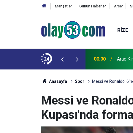
Manşetler
Günün Haberleri
Arşiv
S
RIZE
antajlı dönüyor
24
00:00
Araç Ki
Anasayfa
Spor
Messi ve Ronaldo, 6'n
Messi ve Ronaldo
Kupası'nda forma