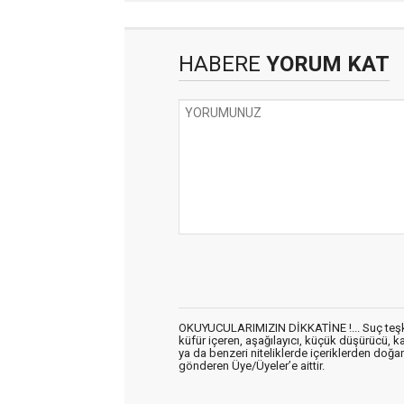
HABERE
YORUM KAT
OKUYUCULARIMIZIN DİKKATİNE !... Suç teşkil 
küfür içeren, aşağılayıcı, küçük düşürücü, kab
ya da benzeri niteliklerde içeriklerden doğan 
gönderen Üye/Üyeler’e aittir.