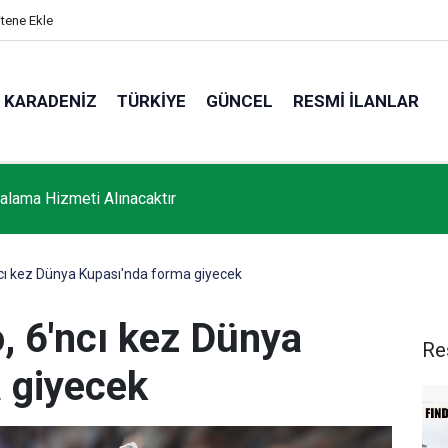
itene Ekle
KARADENIZ
TÜRKIYE
GÜNCEL
RESMI İLANLAR
ralama Hizmeti Alınacaktır
cı kez Dünya Kupası'nda forma giyecek
, 6'ncı kez Dünya
Re
 giyecek