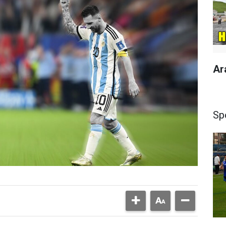
Ar
Sp