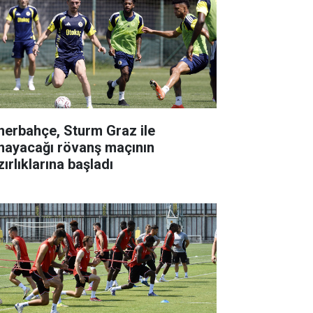
nerbahçe, Sturm Graz ile
nayacağı rövanş maçının
ırlıklarına başladı