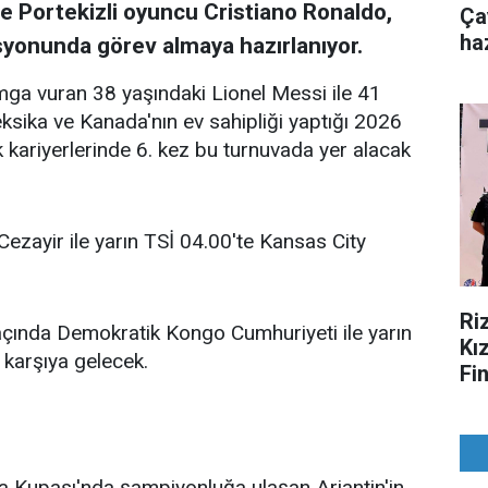
ile Portekizli oyuncu Cristiano Ronaldo,
Ça
ha
syonunda görev almaya hazırlanıyor.
mga vuran 38 yaşındaki Lionel Messi ile 41
ksika ve Kanada'nın ev sahipliği yaptığı 2026
kariyerlerinde 6. kez bu turnuvada yer alacak
Cezayir ile yarın TSİ 04.00'te Kansas City
Ri
açında Demokratik Kongo Cumhuriyeti ile yarın
Kı
 karşıya gelecek.
Fi
 Kupası'nda şampiyonluğa ulaşan Arjantin'in