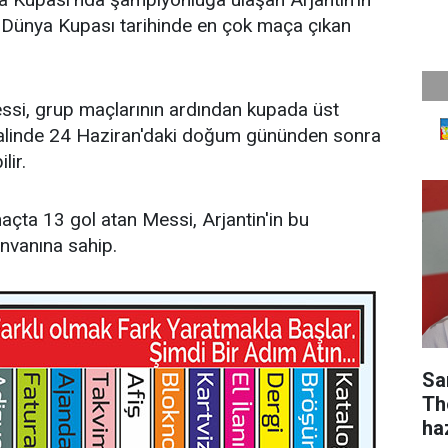
a Dünya Kupası tarihinde en çok maça çıkan
si, grup maçlarının ardından kupada üst
 halinde 24 Haziran'daki doğum gününden sonra
lir.
çta 13 gol atan Messi, Arjantin'in bu
nvanına sahip.
Sa
Th
ha