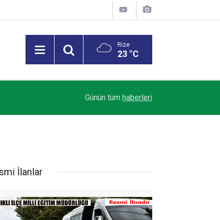
Rize
23 °C
23:21
Çaykur Rizespor, yeni sezon hazırlıklarını sürdü
Günün tüm
haberleri
smi İlanlar