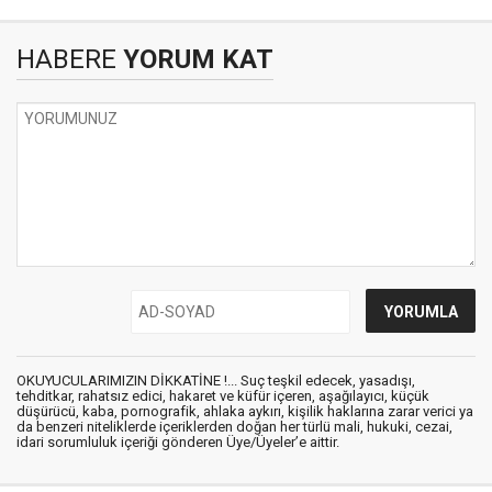
HABERE
YORUM KAT
OKUYUCULARIMIZIN DİKKATİNE !... Suç teşkil edecek, yasadışı,
tehditkar, rahatsız edici, hakaret ve küfür içeren, aşağılayıcı, küçük
düşürücü, kaba, pornografik, ahlaka aykırı, kişilik haklarına zarar verici ya
da benzeri niteliklerde içeriklerden doğan her türlü mali, hukuki, cezai,
idari sorumluluk içeriği gönderen Üye/Üyeler’e aittir.