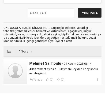
OKUYUCULARIMIZIN DİKKATİNE !... Suç teşkil edecek, yasadışı,
tehditkar, rahatsız edici, hakaret ve küfür içeren, aşağılayıcı, küçük
düşürücü, kaba, pornografik, ahlaka aykırı, kişilik haklarına zarar verici ya
da benzeri niteliklerde içeriklerden doğan her türlü mali, hukuki, cezai,
idari sorumluluk içeriği gönderen Üye/Üyeler’e aittir.
1 Yorum
Mehmet Salihoglu
/ 04 Kasım 2025 06:14
Allah rahmet eylesin. Suleyman Bey'den epey sonra
eşi de göçtü.
Yanıtla
(0)
(0)