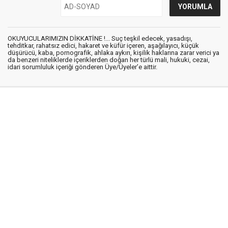
OKUYUCULARIMIZIN DİKKATİNE !... Suç teşkil edecek, yasadışı,
tehditkar, rahatsız edici, hakaret ve küfür içeren, aşağılayıcı, küçük
düşürücü, kaba, pornografik, ahlaka aykırı, kişilik haklarına zarar verici ya
da benzeri niteliklerde içeriklerden doğan her türlü mali, hukuki, cezai,
idari sorumluluk içeriği gönderen Üye/Üyeler’e aittir.