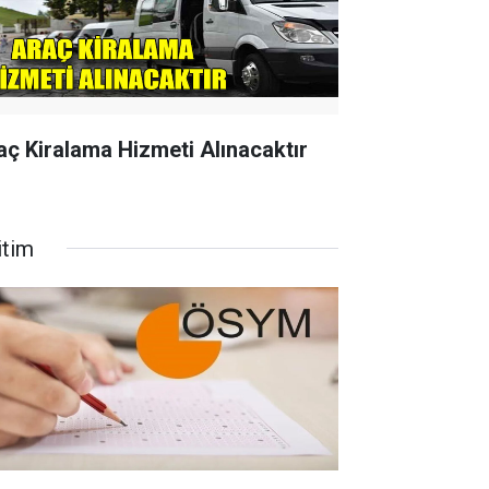
aç Kiralama Hizmeti Alınacaktır
itim