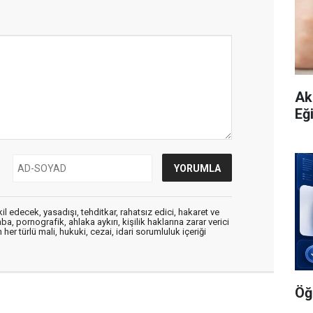
Ak
Eği
edecek, yasadışı, tehditkar, rahatsız edici, hakaret ve
a, pornografik, ahlaka aykırı, kişilik haklarına zarar verici
her türlü mali, hukuki, cezai, idari sorumluluk içeriği
Öğ