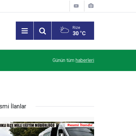
Rize
30 °C
12:50
Çaykur Rizespor, Zeqiri Transferini Duyurdu
Günün tüm
haberleri
smi İlanlar