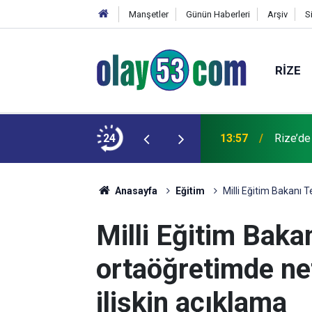
Manşetler
Günün Haberleri
Arşiv
S
RIZE
aber alınamayan vatandaşın kazada hayatını
24
13:57
Rize’de
Anasayfa
Eğitim
Milli Eğitim Bakanı 
Milli Eğitim Baka
ortaöğretimde ne
ilişkin açıklama