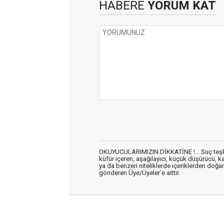
HABERE
YORUM KAT
OKUYUCULARIMIZIN DİKKATİNE !... Suç teşkil 
küfür içeren, aşağılayıcı, küçük düşürücü, kab
ya da benzeri niteliklerde içeriklerden doğan 
gönderen Üye/Üyeler’e aittir.