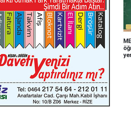
ME
öğr
ye