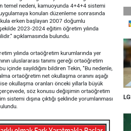
ın temel nedeni, kamuoyunda 4+4+4 sistemi
la uygulamaya konulan düzenleme sonrasında
kokula erken başlayan 2007 doğumlu
şekilde 2023-2024 eğitim öğretim yılında
lidir." açıklamasında bulundu.
etim yılında ortaöğretim kurumlarında yer
nının uluslararası tanımı gereği ortaöğretim
 içinde sayıldığını bildiren Tekin, "Bu nedenle,
alma ortaöğretim net okullaşma oranını aşağı
ise okullaşma oranları önceki yıllarla büyük
 çerçevede, söz konusu değişimin ortaöğretim
LG
im sistemi dışına çıktığı şeklinde yorumlanması
bulundu.