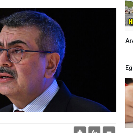
Ar
Eğ