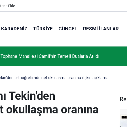
itene Ekle
KARADENIZ
TÜRKIYE
GÜNCEL
RESMI İLANLAR
 Tophane Mahallesi Camii'nin Temeli Dualarla Atıldı
Tekin'den ortaöğretimde net okullaşma oranına ilişkin açıklama
nı Tekin'den
Re
t okullaşma oranına