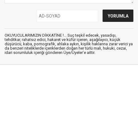
OKUYUCULARIMIZIN DİKKATİNE !... Suç teşkil edecek, yasadışı,
tehditkar, rahatsız edici, hakaret ve küfür içeren, aşağılayıcı, küçük
düşürücü, kaba, pornografik, ahlaka aykırı, kişilik haklarına zarar verici ya
da benzeri niteliklerde içeriklerden doğan her türlü mali, hukuki, cezai,
idari sorumluluk içeriği gönderen Üye/Üyeler’e aittir.