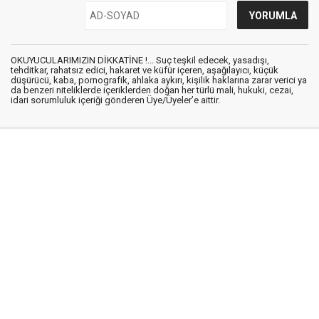
OKUYUCULARIMIZIN DİKKATİNE !... Suç teşkil edecek, yasadışı,
tehditkar, rahatsız edici, hakaret ve küfür içeren, aşağılayıcı, küçük
düşürücü, kaba, pornografik, ahlaka aykırı, kişilik haklarına zarar verici ya
da benzeri niteliklerde içeriklerden doğan her türlü mali, hukuki, cezai,
idari sorumluluk içeriği gönderen Üye/Üyeler’e aittir.