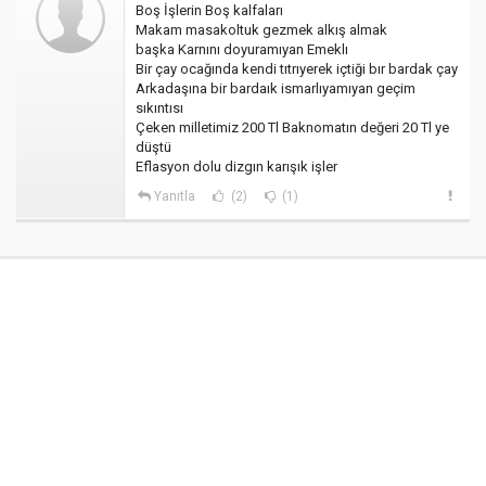
Boş İşlerin Boş kalfaları
Makam masakoltuk gezmek alkış almak
başka Karnını doyuramıyan Emeklı
Bir çay ocağında kendi tıtrıyerek içtiği bır bardak çay
Arkadaşına bir bardaık ismarlıyamıyan geçim
sıkıntısı
Çeken milletimiz 200 Tl Baknomatın değeri 20 Tl ye
düştü
Eflasyon dolu dizgın karışık işler
Yanıtla
(2)
(1)