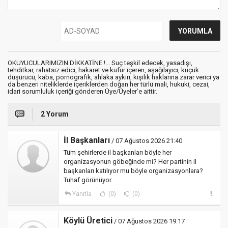
OKUYUCULARIMIZIN DİKKATİNE !... Suç teşkil edecek, yasadışı,
tehditkar, rahatsız edici, hakaret ve küfür içeren, aşağılayıcı, küçük
düşürücü, kaba, pornografik, ahlaka aykırı, kişilik haklarına zarar verici ya
da benzeri niteliklerde içeriklerden doğan her türlü mali, hukuki, cezai,
idari sorumluluk içeriği gönderen Üye/Üyeler’e aittir.
2 Yorum
İl Başkanları
/ 07 Ağustos 2026 21:40
Tüm şehirlerde il başkanları böyle her
organizasyonun göbeğinde mi? Her partinin il
başkanları katılıyor mu böyle organizasyonlara?
Tuhaf görünüyor.
Yanıtla
(0)
(0)
Köylü Üretici
/ 07 Ağustos 2026 19:17