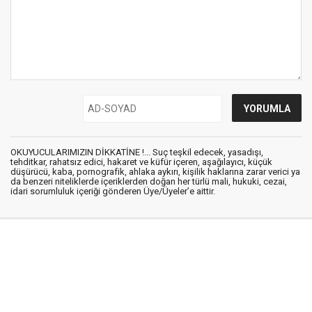
OKUYUCULARIMIZIN DİKKATİNE !... Suç teşkil edecek, yasadışı,
tehditkar, rahatsız edici, hakaret ve küfür içeren, aşağılayıcı, küçük
düşürücü, kaba, pornografik, ahlaka aykırı, kişilik haklarına zarar verici ya
da benzeri niteliklerde içeriklerden doğan her türlü mali, hukuki, cezai,
idari sorumluluk içeriği gönderen Üye/Üyeler’e aittir.