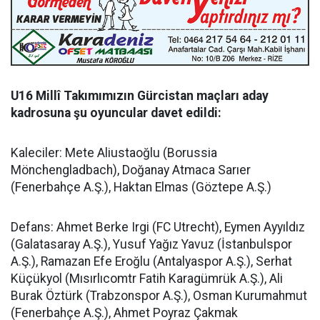
U16 Millî Takımımızın Gürcistan maçları aday
kadrosuna şu oyuncular davet edildi:
Kaleciler: Mete Aliustaoğlu (Borussia
Mönchengladbach), Doğanay Atmaca Sarıer
(Fenerbahçe A.Ş.), Haktan Elmas (Göztepe A.Ş.)
Defans: Ahmet Berke Irgi (FC Utrecht), Eymen Ayyıldız
(Galatasaray A.Ş.), Yusuf Yağız Yavuz (İstanbulspor
A.Ş.), Ramazan Efe Eroğlu (Antalyaspor A.Ş.), Serhat
Küçükyol (Mısırlıcomtr Fatih Karagümrük A.Ş.), Ali
Burak Öztürk (Trabzonspor A.Ş.), Osman Kurumahmut
(Fenerbahçe A.Ş.), Ahmet Poyraz Çakmak