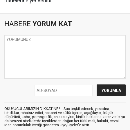
ifadelerine yer verildi.
HABERE
YORUM KAT
OKUYUCULARIMIZIN DİKKATİNE !... Suç teşkil edecek, yasadışı,
tehditkar, rahatsız edici, hakaret ve küfür içeren, aşağılayıcı, küçük
düşürücü, kaba, pornografik, ahlaka aykırı, kişilik haklarına zarar verici ya
da benzeri niteliklerde içeriklerden doğan her türlü mali, hukuki, cezai,
idari sorumluluk içeriği gönderen Üye/Üyeler’e aittir.