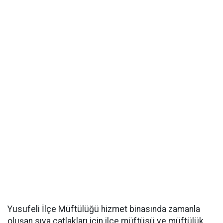
Yusufeli İlçe Müftülüğü hizmet binasında zamanla
oluşan sıva çatlakları için ilçe müftüsü ve müftülük