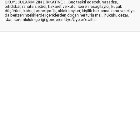
OKUYUCULARIMIZIN DİKKATİNE !... Suç teşkil edecek, yasadışı,
tehditkar, rahatsız edici, hakaret ve küfür içeren, aşağılayıcı, küçük
düşürücü, kaba, pornografik, ahlaka aykırı, kişilik haklarına zarar verici ya
da benzeri niteliklerde içeriklerden doğan her türlü mali, hukuki, cezai,
idari sorumluluk içeriği gönderen Üye/Üyeler’e aittir.