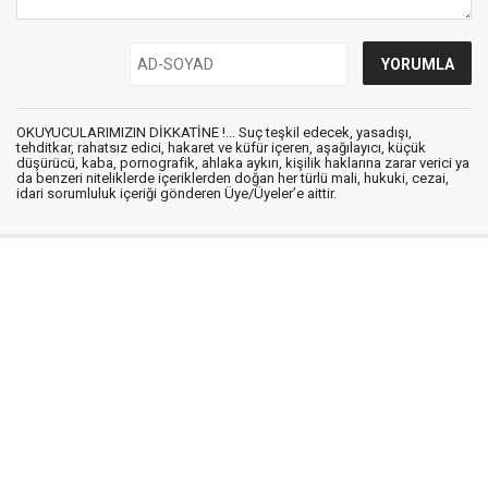
OKUYUCULARIMIZIN DİKKATİNE !... Suç teşkil edecek, yasadışı,
tehditkar, rahatsız edici, hakaret ve küfür içeren, aşağılayıcı, küçük
düşürücü, kaba, pornografik, ahlaka aykırı, kişilik haklarına zarar verici ya
da benzeri niteliklerde içeriklerden doğan her türlü mali, hukuki, cezai,
idari sorumluluk içeriği gönderen Üye/Üyeler’e aittir.