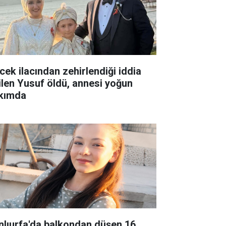
cek ilacından zehirlendiği iddia
ilen Yusuf öldü, annesi yoğun
kımda
nlıurfa'da balkondan düşen 16