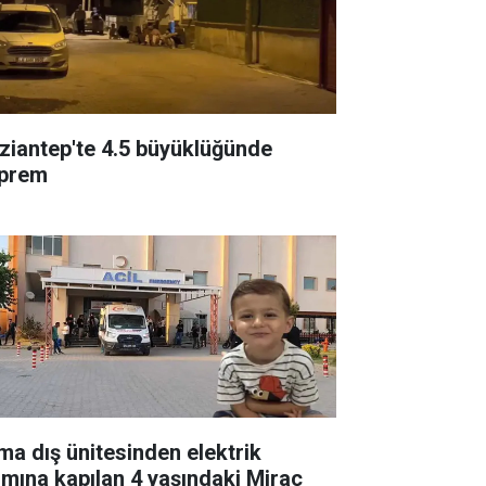
ziantep'te 4.5 büyüklüğünde
prem
ima dış ünitesinden elektrik
ımına kapılan 4 yaşındaki Miraç