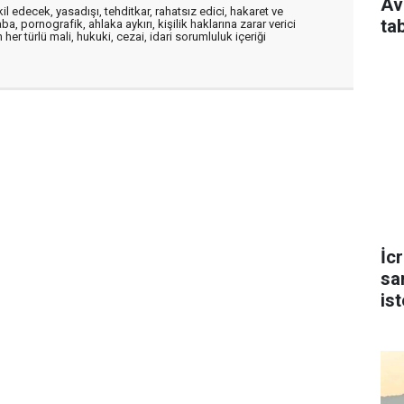
Av
edecek, yasadışı, tehditkar, rahatsız edici, hakaret ve
ta
a, pornografik, ahlaka aykırı, kişilik haklarına zarar verici
her türlü mali, hukuki, cezai, idari sorumluluk içeriği
İc
sa
is