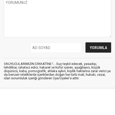
OKUYUCULARIMIZIN DİKKATİNE !... Suç teşkil edecek, yasadışı,
tehditkar, rahatsız edici, hakaret ve küfür içeren, aşağılayıcı, küçük
düşürücü, kaba, pornografik, ahlaka aykırı, kişilik haklarına zarar verici ya
da benzeri niteliklerde içeriklerden doğan her türlü mali, hukuki, cezai,
idari sorumluluk içeriği gönderen Üye/Üyeler’e aittir.