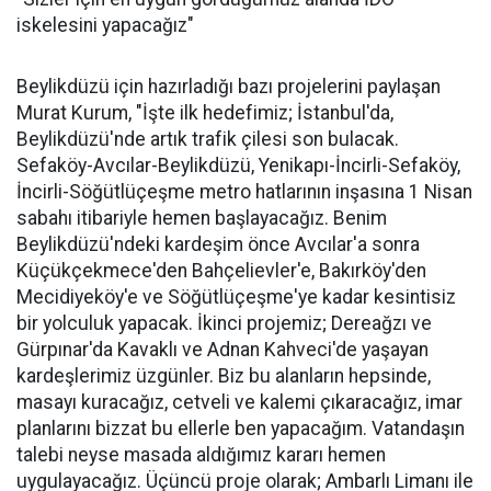
iskelesini yapacağız"
Beylikdüzü için hazırladığı bazı projelerini paylaşan
Murat Kurum, "İşte ilk hedefimiz; İstanbul'da,
Beylikdüzü'nde artık trafik çilesi son bulacak.
Sefaköy-Avcılar-Beylikdüzü, Yenikapı-İncirli-Sefaköy,
İncirli-Söğütlüçeşme metro hatlarının inşasına 1 Nisan
sabahı itibariyle hemen başlayacağız. Benim
Beylikdüzü'ndeki kardeşim önce Avcılar'a sonra
Küçükçekmece'den Bahçelievler'e, Bakırköy'den
Mecidiyeköy'e ve Söğütlüçeşme'ye kadar kesintisiz
bir yolculuk yapacak. İkinci projemiz; Dereağzı ve
Gürpınar'da Kavaklı ve Adnan Kahveci'de yaşayan
kardeşlerimiz üzgünler. Biz bu alanların hepsinde,
masayı kuracağız, cetveli ve kalemi çıkaracağız, imar
planlarını bizzat bu ellerle ben yapacağım. Vatandaşın
talebi neyse masada aldığımız kararı hemen
uygulayacağız. Üçüncü proje olarak; Ambarlı Limanı ile