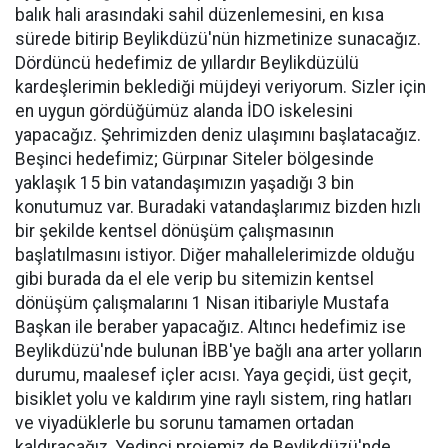
balık hali arasındaki sahil düzenlemesini, en kısa
sürede bitirip Beylikdüzü'nün hizmetinize sunacağız.
Dördüncü hedefimiz de yıllardır Beylikdüzülü
kardeşlerimin beklediği müjdeyi veriyorum. Sizler için
en uygun gördüğümüz alanda İDO iskelesini
yapacağız. Şehrimizden deniz ulaşımını başlatacağız.
Beşinci hedefimiz; Gürpınar Siteler bölgesinde
yaklaşık 15 bin vatandaşımızın yaşadığı 3 bin
konutumuz var. Buradaki vatandaşlarımız bizden hızlı
bir şekilde kentsel dönüşüm çalışmasının
başlatılmasını istiyor. Diğer mahallelerimizde olduğu
gibi burada da el ele verip bu sitemizin kentsel
dönüşüm çalışmalarını 1 Nisan itibariyle Mustafa
Başkan ile beraber yapacağız. Altıncı hedefimiz ise
Beylikdüzü'nde bulunan İBB'ye bağlı ana arter yolların
durumu, maalesef içler acısı. Yaya geçidi, üst geçit,
bisiklet yolu ve kaldırım yine raylı sistem, ring hatları
ve viyadüklerle bu sorunu tamamen ortadan
kaldıracağız. Yedinci projemiz de Beylikdüzü'nde