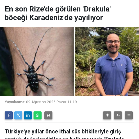
En son Rize'de görülen 'Drakula'
böceği Karadeniz'de yayılıyor
Yayınlanma:
09 Ağustos 2026 Pazar 11:19
Türkiye'ye yıllar önce ithal süs bitkileriyle giriş