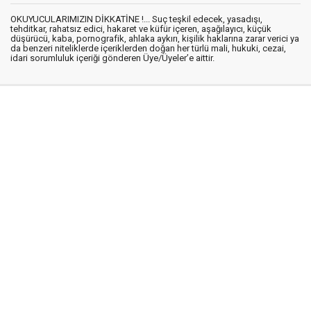
OKUYUCULARIMIZIN DİKKATİNE !... Suç teşkil edecek, yasadışı,
tehditkar, rahatsız edici, hakaret ve küfür içeren, aşağılayıcı, küçük
düşürücü, kaba, pornografik, ahlaka aykırı, kişilik haklarına zarar verici ya
da benzeri niteliklerde içeriklerden doğan her türlü mali, hukuki, cezai,
idari sorumluluk içeriği gönderen Üye/Üyeler’e aittir.