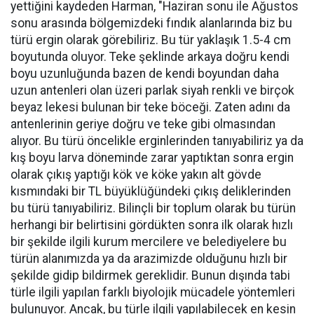
yettiğini kaydeden Harman, "Haziran sonu ile Ağustos
sonu arasında bölgemizdeki fındık alanlarında biz bu
türü ergin olarak görebiliriz. Bu tür yaklaşık 1.5-4 cm
boyutunda oluyor. Teke şeklinde arkaya doğru kendi
boyu uzunluğunda bazen de kendi boyundan daha
uzun antenleri olan üzeri parlak siyah renkli ve birçok
beyaz lekesi bulunan bir teke böceği. Zaten adını da
antenlerinin geriye doğru ve teke gibi olmasından
alıyor. Bu türü öncelikle erginlerinden tanıyabiliriz ya da
kış boyu larva döneminde zarar yaptıktan sonra ergin
olarak çıkış yaptığı kök ve köke yakın alt gövde
kısmındaki bir TL büyüklüğündeki çıkış deliklerinden
bu türü tanıyabiliriz. Bilinçli bir toplum olarak bu türün
herhangi bir belirtisini gördükten sonra ilk olarak hızlı
bir şekilde ilgili kurum mercilere ve belediyelere bu
türün alanımızda ya da arazimizde olduğunu hızlı bir
şekilde gidip bildirmek gereklidir. Bunun dışında tabi
türle ilgili yapılan farklı biyolojik mücadele yöntemleri
bulunuyor. Ancak, bu türle ilgili yapılabilecek en kesin