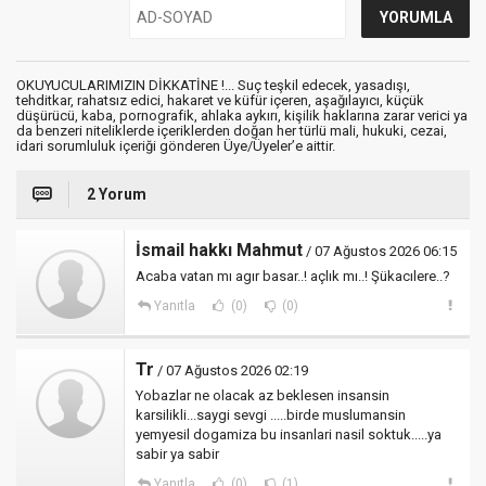
OKUYUCULARIMIZIN DİKKATİNE !... Suç teşkil edecek, yasadışı,
tehditkar, rahatsız edici, hakaret ve küfür içeren, aşağılayıcı, küçük
düşürücü, kaba, pornografik, ahlaka aykırı, kişilik haklarına zarar verici ya
da benzeri niteliklerde içeriklerden doğan her türlü mali, hukuki, cezai,
idari sorumluluk içeriği gönderen Üye/Üyeler’e aittir.
2 Yorum
İsmail hakkı Mahmut
/ 07 Ağustos 2026 06:15
Acaba vatan mı agır basar..! açlık mı..! Şükacılere..?
Yanıtla
(0)
(0)
Tr
/ 07 Ağustos 2026 02:19
Yobazlar ne olacak az beklesen insansin
karsilikli...saygi sevgi .....birde muslumansin
yemyesil dogamiza bu insanlari nasil soktuk.....ya
sabir ya sabir
Yanıtla
(0)
(1)