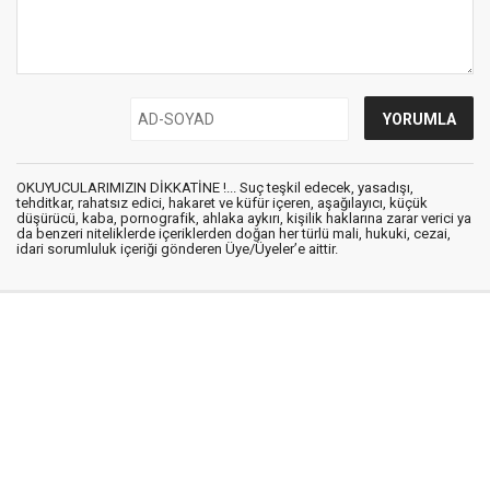
OKUYUCULARIMIZIN DİKKATİNE !... Suç teşkil edecek, yasadışı,
tehditkar, rahatsız edici, hakaret ve küfür içeren, aşağılayıcı, küçük
düşürücü, kaba, pornografik, ahlaka aykırı, kişilik haklarına zarar verici ya
da benzeri niteliklerde içeriklerden doğan her türlü mali, hukuki, cezai,
idari sorumluluk içeriği gönderen Üye/Üyeler’e aittir.