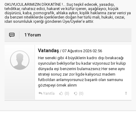
OKUYUCULARIMIZIN DİKKATİNE !... Suç teşkil edecek, yasadışı,
tehditkar, rahatsız edici, hakaret ve küfür içeren, aşağılayıcı, küçük
düşürücü, kaba, pornografik, ahlaka aykırı, kişilik haklarına zarar verici ya
da benzeri niteliklerde içeriklerden doğan her türlü mali, hukuki, cezai,
idari sorumluluk içeriği gönderen Üye/Üyeler’e aittir.
1 Yorum
Vatandaş
/ 07 Ağustos 2026 02:56
Her seneki gibi 4 büyüklerin kadro dışı bırakacağı
oyuncuları bekliyorlar bu kadar vizyonsuz bir kulüp
dünyada eşi benzerini bulamazsınız.Her sene aynı
strateji sonuç zar zor ligde kalıyoruz madem
futboldan anlamıyorsunuz başarılı olan samsunu
göztepeyi örnek alınm
Yanıtla
(0)
(0)