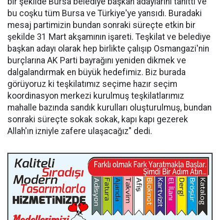
bir şekilde Bursa belediye başkan adaylarını tanıttı ve
bu coşku tüm Bursa ve Türkiye'ye yansıdı. Buradaki
mesaj partimizin bundan sonraki süreçte etkin bir
şekilde 31 Mart akşamının işareti. Teşkilat ve belediye
başkan adayı olarak hep birlikte çalışıp Osmangazi'nin
burçlarına AK Parti bayrağını yeniden dikmek ve
dalgalandırmak en büyük hedefimiz. Biz burada
görüyoruz ki teşkilatımız seçime hazır seçim
koordinasyon merkezi kurulmuş teşkilatlarımız
mahalle bazında sandık kurulları oluşturulmuş, bundan
sonraki süreçte sokak sokak, kapı kapı gezerek
Allah'ın izniyle zafere ulaşacağız" dedi.