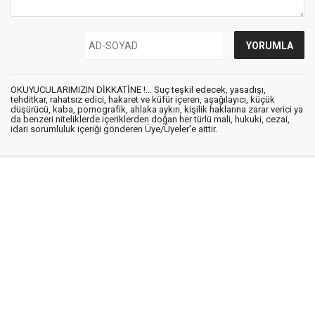
OKUYUCULARIMIZIN DİKKATİNE !... Suç teşkil edecek, yasadışı,
tehditkar, rahatsız edici, hakaret ve küfür içeren, aşağılayıcı, küçük
düşürücü, kaba, pornografik, ahlaka aykırı, kişilik haklarına zarar verici ya
da benzeri niteliklerde içeriklerden doğan her türlü mali, hukuki, cezai,
idari sorumluluk içeriği gönderen Üye/Üyeler’e aittir.