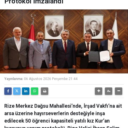
Protokol İmzalandı
Yayınlanma:
06 Ağustos 2026 Perşembe 21:44
Rize Merkez Dağsu Mahallesi’nde, İrşad Vakfı’na ait
arsa üzerine hayırseverlerin desteğiyle inşa
edilecek 50 öğrenci kapasiteli yatılı kız Kur’an