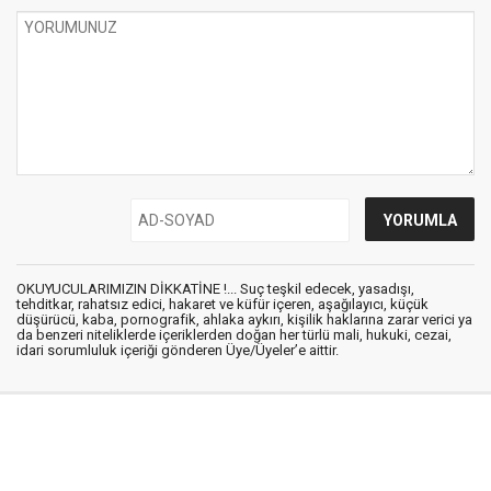
OKUYUCULARIMIZIN DİKKATİNE !... Suç teşkil edecek, yasadışı,
tehditkar, rahatsız edici, hakaret ve küfür içeren, aşağılayıcı, küçük
düşürücü, kaba, pornografik, ahlaka aykırı, kişilik haklarına zarar verici ya
da benzeri niteliklerde içeriklerden doğan her türlü mali, hukuki, cezai,
idari sorumluluk içeriği gönderen Üye/Üyeler’e aittir.