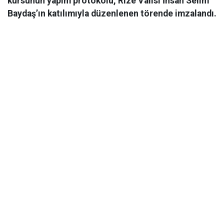
kursunun yapım protokolü, Rize Valisi İhsan Selim
Baydaş’ın katılımıyla düzenlenen törende imzalandı.