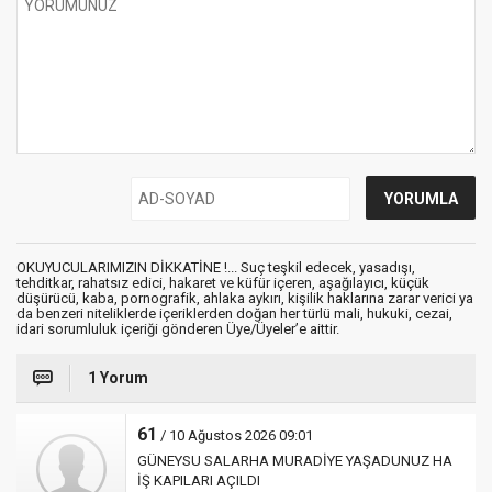
OKUYUCULARIMIZIN DİKKATİNE !... Suç teşkil edecek, yasadışı,
tehditkar, rahatsız edici, hakaret ve küfür içeren, aşağılayıcı, küçük
düşürücü, kaba, pornografik, ahlaka aykırı, kişilik haklarına zarar verici ya
da benzeri niteliklerde içeriklerden doğan her türlü mali, hukuki, cezai,
idari sorumluluk içeriği gönderen Üye/Üyeler’e aittir.
1 Yorum
61
/ 10 Ağustos 2026 09:01
GÜNEYSU SALARHA MURADİYE YAŞADUNUZ HA
İŞ KAPILARI AÇILDI