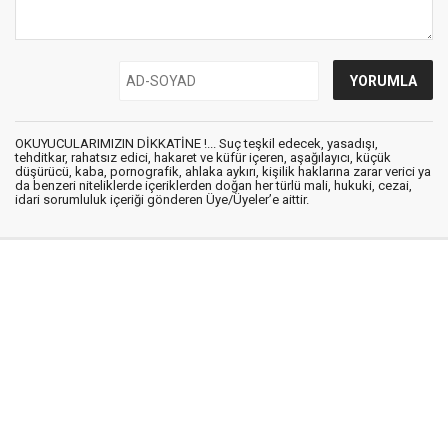
OKUYUCULARIMIZIN DİKKATİNE !... Suç teşkil edecek, yasadışı,
tehditkar, rahatsız edici, hakaret ve küfür içeren, aşağılayıcı, küçük
düşürücü, kaba, pornografik, ahlaka aykırı, kişilik haklarına zarar verici ya
da benzeri niteliklerde içeriklerden doğan her türlü mali, hukuki, cezai,
idari sorumluluk içeriği gönderen Üye/Üyeler’e aittir.