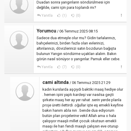
Duadan sonra yangınların söndürülmesi için
değilde, cami için para toplandı mı?
Yanıtla
(1)
(0)
Yorumcu
/ 06 Temmuz 2025 08:15
Sadece dua etmeyle olur mu? Gidin tarlalarınızı,
bahçelerinizi, birden fazla olan evlerinizi,
altınlarınızı, dövizlerinizi satın bozdurun bağışta
bulunun Yangın söndürme uçakları alalım. Bakın
görün nasıl sönüyor o yangınlar. Pamuk eller cebe.
Yanıtla
(7)
(0)
cami altında
/ 06 Temmuz 2025 21:29
kadın kurslarda aşçıydı baktiki maaş hediye olur
. hemen işini yaptı kardeşi var nasılsa geçti
şirkete maaş her ay yer rahat .serin yerde planla
proje üretti ilettirdi .oğullar işte eş emekli keyfine
bakın hanım abla nın . bende dua ediyorum
butün plan projelerine vekil Allah ama o hala
çalışıyor maaşlı millet çocuk okutsun emekli
maaşı ile han fendi maaşlı çalışsın eve oturup