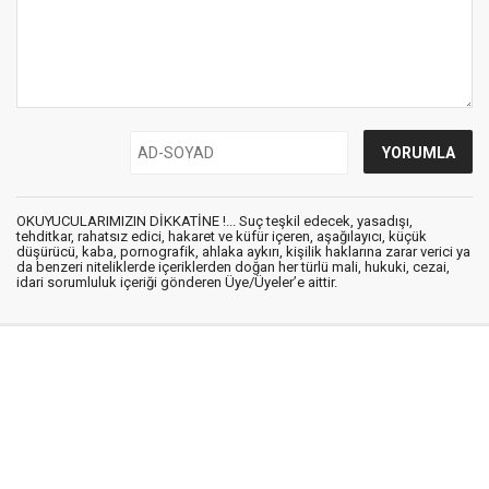
OKUYUCULARIMIZIN DİKKATİNE !... Suç teşkil edecek, yasadışı,
tehditkar, rahatsız edici, hakaret ve küfür içeren, aşağılayıcı, küçük
düşürücü, kaba, pornografik, ahlaka aykırı, kişilik haklarına zarar verici ya
da benzeri niteliklerde içeriklerden doğan her türlü mali, hukuki, cezai,
idari sorumluluk içeriği gönderen Üye/Üyeler’e aittir.