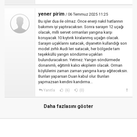
yener pirim
/ 06 Temmuz 2025 11:25
Bu işler dua ile olmaz. Önce enerji nakil hatlarının
bakımını iyi yaptıracaksın. Sonra sarayın 12 uçağı
olacak, milli servet ormanları yangına karşı
koruyacak 10 kıytırık kiralanmış uçağın olacak.
Sarayın uçaklarını satacak, diyanetin kullandığı son
model zırhlı Audi leri satacak, her bölgede tam
teşekküllü yangın söndürme uçakları
bulunduracaksın. Yetmez. Yangın söndürmede
donanımlı, eğitimli kalıcı ekiplerin olacak. Orman
köylülerini zaman zaman yangına karşı eğiteceksin.
Bunları yaparsan Duan kabul olur. Bunları
yapmazsan kendini kandırma...
Yanıtla
(6)
(0)
Daha fazlasını göster