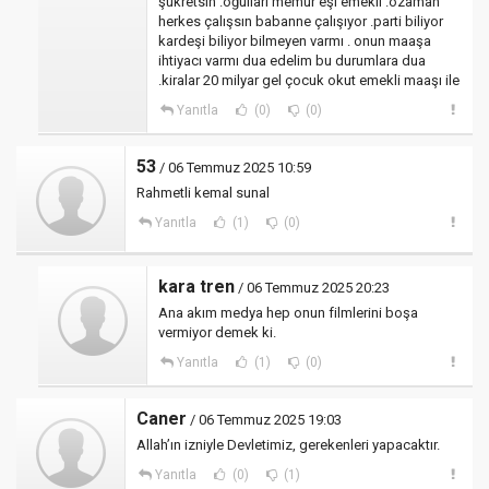
şükretsin .oğulları memur eşi emekli .ozaman
herkes çalışsın babanne çalışıyor .parti biliyor
kardeşi biliyor bilmeyen varmı . onun maaşa
ihtiyacı varmı dua edelim bu durumlara dua
.kiralar 20 milyar gel çocuk okut emekli maaşı ile
Yanıtla
(0)
(0)
53
/ 06 Temmuz 2025 10:59
Rahmetli kemal sunal
Yanıtla
(1)
(0)
kara tren
/ 06 Temmuz 2025 20:23
Ana akım medya hep onun filmlerini boşa
vermiyor demek ki.
Yanıtla
(1)
(0)
Caner
/ 06 Temmuz 2025 19:03
Allah’ın izniyle Devletimiz, gerekenleri yapacaktır.
Yanıtla
(0)
(1)