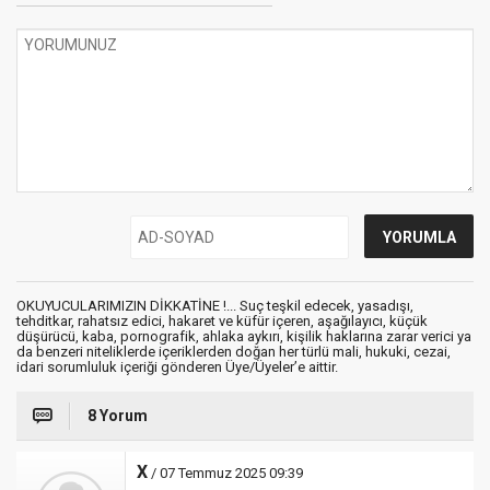
OKUYUCULARIMIZIN DİKKATİNE !... Suç teşkil edecek, yasadışı,
tehditkar, rahatsız edici, hakaret ve küfür içeren, aşağılayıcı, küçük
düşürücü, kaba, pornografik, ahlaka aykırı, kişilik haklarına zarar verici ya
da benzeri niteliklerde içeriklerden doğan her türlü mali, hukuki, cezai,
idari sorumluluk içeriği gönderen Üye/Üyeler’e aittir.
8 Yorum
X
/ 07 Temmuz 2025 09:39