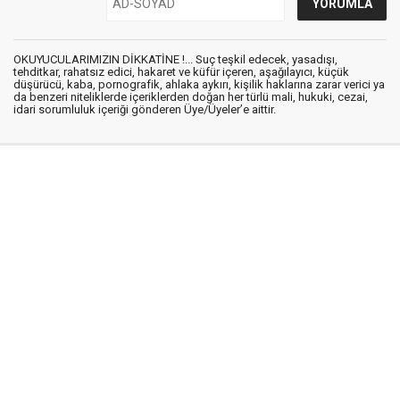
OKUYUCULARIMIZIN DİKKATİNE !... Suç teşkil edecek, yasadışı,
tehditkar, rahatsız edici, hakaret ve küfür içeren, aşağılayıcı, küçük
düşürücü, kaba, pornografik, ahlaka aykırı, kişilik haklarına zarar verici ya
da benzeri niteliklerde içeriklerden doğan her türlü mali, hukuki, cezai,
idari sorumluluk içeriği gönderen Üye/Üyeler’e aittir.