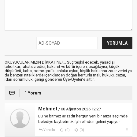
OKUYUCULARIMIZIN DİKKATİNE !... Suç teşkil edecek, yasadışı,
tehditkar, rahatsız edici, hakaret ve küfür içeren, aşağılayıcı, küçük
düşürücü, kaba, pornografik, ahlaka aykırı, kişilik haklarına zarar verici ya
da benzeri niteliklerde içeriklerden doğan her türlü mali, hukuki, cezai,
idari sorumluluk içeriği gönderen Üye/Üyeler’e aittir.
1 Yorum
Mehmet
/ 08 Ağustos 2026 12:27
Bu ne bitmez arızadır hergün yeni bir arıza seçimde
belediye kaybetmek için elinden geleni yapıyor
Yanıtla
(0)
(0)