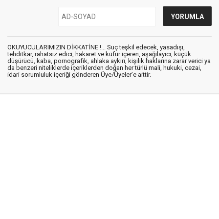
OKUYUCULARIMIZIN DİKKATİNE !... Suç teşkil edecek, yasadışı,
tehditkar, rahatsız edici, hakaret ve küfür içeren, aşağılayıcı, küçük
düşürücü, kaba, pornografik, ahlaka aykırı, kişilik haklarına zarar verici ya
da benzeri niteliklerde içeriklerden doğan her türlü mali, hukuki, cezai,
idari sorumluluk içeriği gönderen Üye/Üyeler’e aittir.