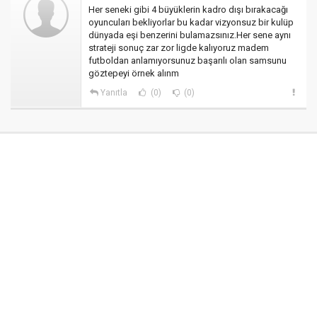
Her seneki gibi 4 büyüklerin kadro dışı bırakacağı
oyuncuları bekliyorlar bu kadar vizyonsuz bir kulüp
dünyada eşi benzerini bulamazsınız.Her sene aynı
strateji sonuç zar zor ligde kalıyoruz madem
futboldan anlamıyorsunuz başarılı olan samsunu
göztepeyi örnek alınm
Yanıtla
(0)
(0)