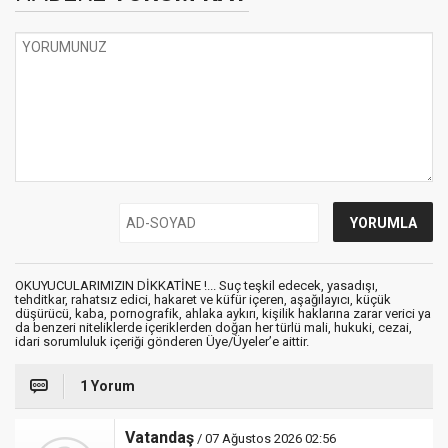
OKUYUCULARIMIZIN DİKKATİNE !... Suç teşkil edecek, yasadışı,
tehditkar, rahatsız edici, hakaret ve küfür içeren, aşağılayıcı, küçük
düşürücü, kaba, pornografik, ahlaka aykırı, kişilik haklarına zarar verici ya
da benzeri niteliklerde içeriklerden doğan her türlü mali, hukuki, cezai,
idari sorumluluk içeriği gönderen Üye/Üyeler’e aittir.
1 Yorum
Vatandaş
/ 07 Ağustos 2026 02:56