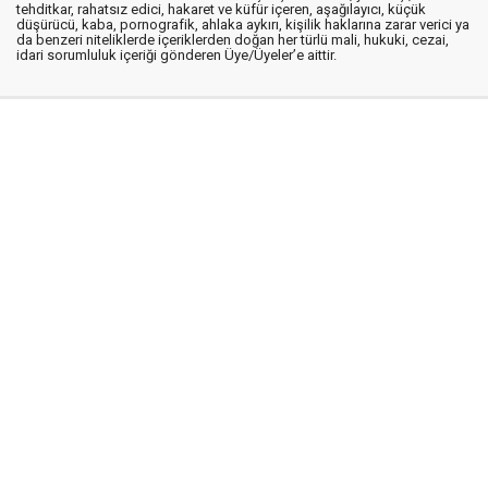
tehditkar, rahatsız edici, hakaret ve küfür içeren, aşağılayıcı, küçük
düşürücü, kaba, pornografik, ahlaka aykırı, kişilik haklarına zarar verici ya
da benzeri niteliklerde içeriklerden doğan her türlü mali, hukuki, cezai,
idari sorumluluk içeriği gönderen Üye/Üyeler’e aittir.