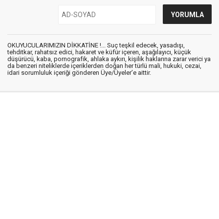
OKUYUCULARIMIZIN DİKKATİNE !... Suç teşkil edecek, yasadışı,
tehditkar, rahatsız edici, hakaret ve küfür içeren, aşağılayıcı, küçük
düşürücü, kaba, pornografik, ahlaka aykırı, kişilik haklarına zarar verici ya
da benzeri niteliklerde içeriklerden doğan her türlü mali, hukuki, cezai,
idari sorumluluk içeriği gönderen Üye/Üyeler’e aittir.