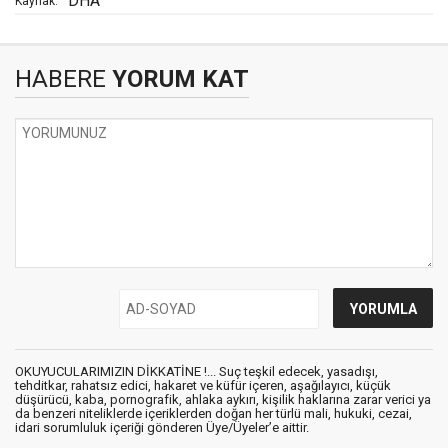
DHA
Kaynak:
HABERE
YORUM KAT
OKUYUCULARIMIZIN DİKKATİNE !... Suç teşkil edecek, yasadışı,
tehditkar, rahatsız edici, hakaret ve küfür içeren, aşağılayıcı, küçük
düşürücü, kaba, pornografik, ahlaka aykırı, kişilik haklarına zarar verici ya
da benzeri niteliklerde içeriklerden doğan her türlü mali, hukuki, cezai,
idari sorumluluk içeriği gönderen Üye/Üyeler’e aittir.