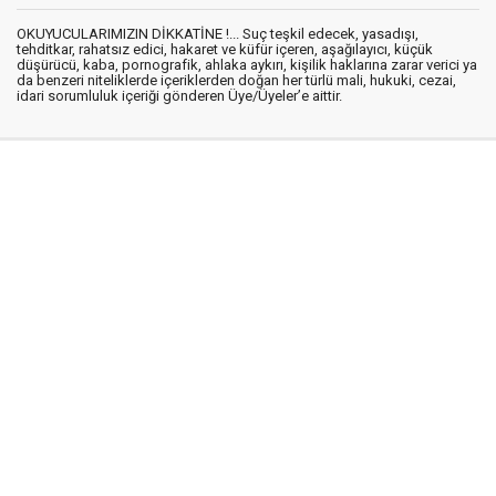
OKUYUCULARIMIZIN DİKKATİNE !... Suç teşkil edecek, yasadışı,
tehditkar, rahatsız edici, hakaret ve küfür içeren, aşağılayıcı, küçük
düşürücü, kaba, pornografik, ahlaka aykırı, kişilik haklarına zarar verici ya
da benzeri niteliklerde içeriklerden doğan her türlü mali, hukuki, cezai,
idari sorumluluk içeriği gönderen Üye/Üyeler’e aittir.