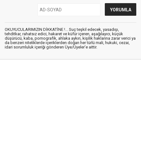
OKUYUCULARIMIZIN DİKKATİNE !... Suç teşkil edecek, yasadışı,
tehditkar, rahatsız edici, hakaret ve küfür içeren, aşağılayıcı, küçük
düşürücü, kaba, pornografik, ahlaka aykırı, kişilik haklarına zarar verici ya
da benzeri niteliklerde içeriklerden doğan her türlü mali, hukuki, cezai,
idari sorumluluk içeriği gönderen Üye/Üyeler’e aittir.