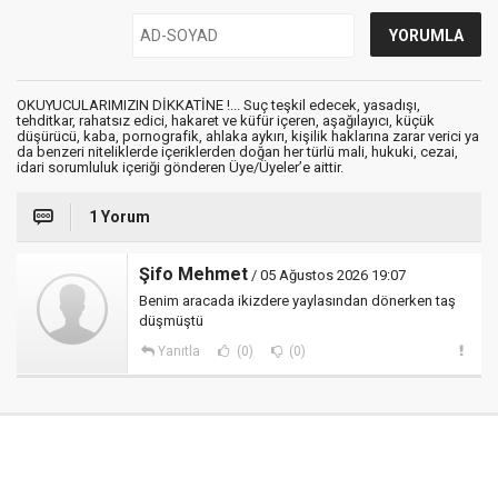
OKUYUCULARIMIZIN DİKKATİNE !... Suç teşkil edecek, yasadışı,
tehditkar, rahatsız edici, hakaret ve küfür içeren, aşağılayıcı, küçük
düşürücü, kaba, pornografik, ahlaka aykırı, kişilik haklarına zarar verici ya
da benzeri niteliklerde içeriklerden doğan her türlü mali, hukuki, cezai,
idari sorumluluk içeriği gönderen Üye/Üyeler’e aittir.
1 Yorum
Şifo Mehmet
/ 05 Ağustos 2026 19:07
Benim aracada ikizdere yaylasından dönerken taş
düşmüştü
Yanıtla
(0)
(0)