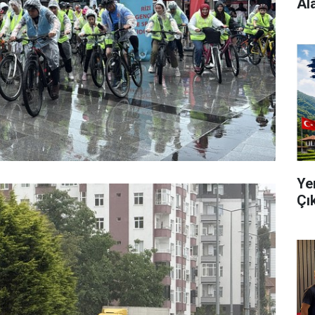
Al
Ye
Çı