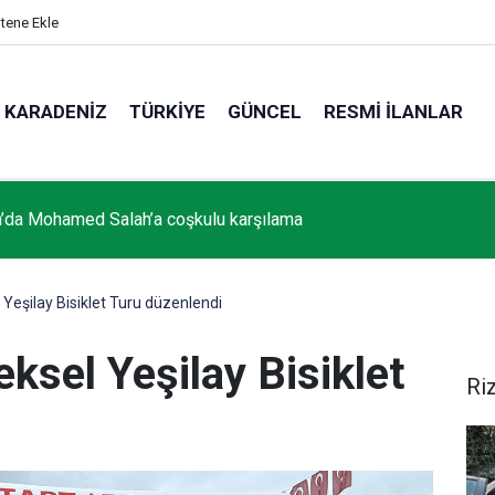
itene Ekle
KARADENIZ
TÜRKIYE
GÜNCEL
RESMI İLANLAR
’da Mohamed Salah’a coşkulu karşılama
 Yeşilay Bisiklet Turu düzenlendi
eksel Yeşilay Bisiklet
Ri