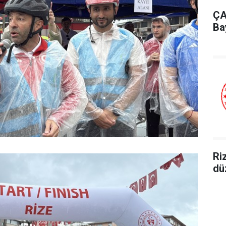
ÇA
Ba
Ri
dü