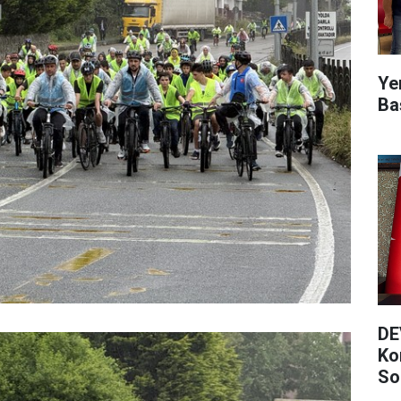
Ye
Ba
DE
Ko
So