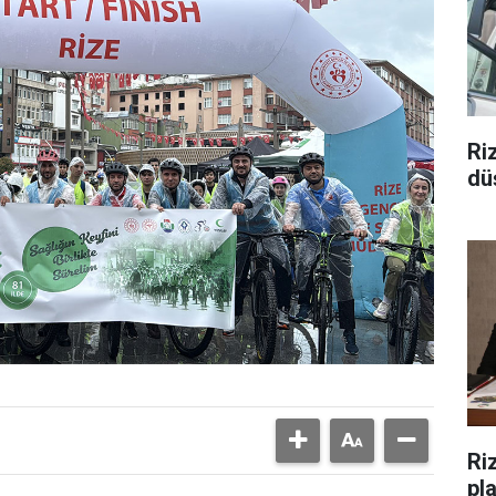
Ri
düş
Riz
pl