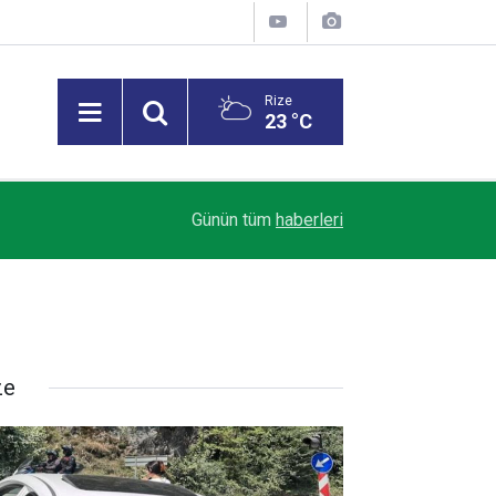
Rize
23 °C
21:07
Trabzon'da trafik kazası: 1 ölü
Günün tüm
haberleri
ze