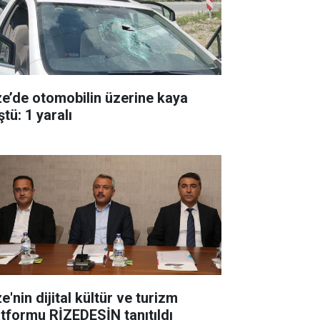
ze’de otomobilin üzerine kaya
tü: 1 yaralı
e'nin dijital kültür ve turizm
atformu RİZEDESİN tanıtıldı