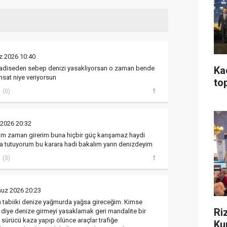
 2026 10:40
hadiseden sebep denizi yasakliyorsan o zaman bende
Ka
hsat niye veriyorsun
top
(0)
2026 20:32
iğim zaman girerim buna hiçbir güç karışamaz haydi
a tutuyorum bu karara hadi bakalım yarın denizdeyim
(3)
uz 2026 20:23
im tabiiki denize yağmurda yağsa gireceğim. Kimse
Ri
diye denize girmeyi yasaklamak geri mandalite bir
sürücü kaza yapıp ölünce araçlar trafiğe
Ku