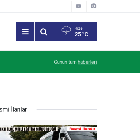
Rize
25 °C
09:34
Trump: İran'la anlaşma yakında sağlanabilir
Günün tüm
haberleri
smi İlanlar