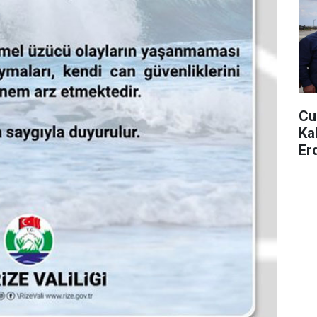
Cu
Ka
Er