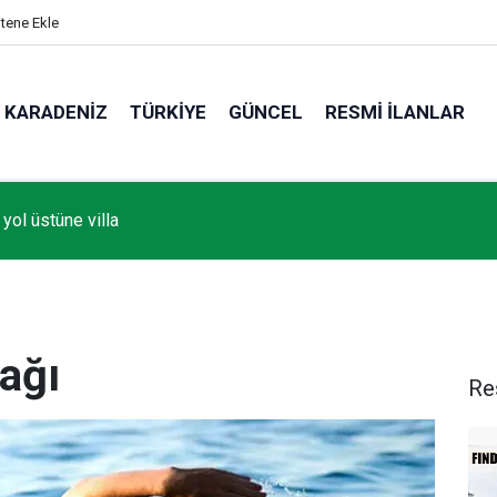
itene Ekle
KARADENIZ
TÜRKIYE
GÜNCEL
RESMI İLANLAR
yol üstüne villa
ağı
Re