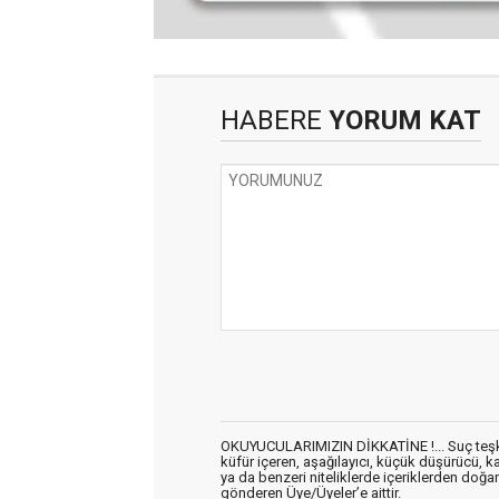
HABERE
YORUM KAT
OKUYUCULARIMIZIN DİKKATİNE !... Suç teşkil 
küfür içeren, aşağılayıcı, küçük düşürücü, kab
ya da benzeri niteliklerde içeriklerden doğan 
gönderen Üye/Üyeler’e aittir.