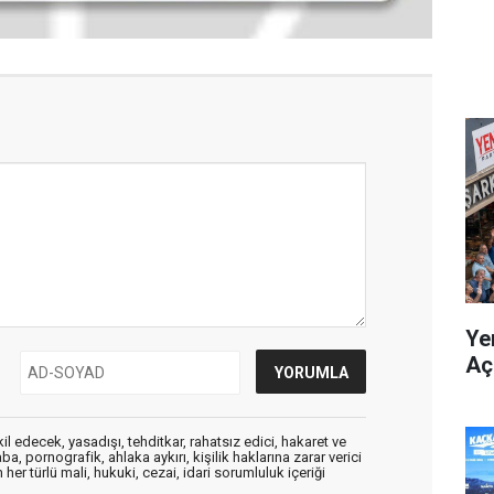
Yen
Açı
edecek, yasadışı, tehditkar, rahatsız edici, hakaret ve
a, pornografik, ahlaka aykırı, kişilik haklarına zarar verici
her türlü mali, hukuki, cezai, idari sorumluluk içeriği