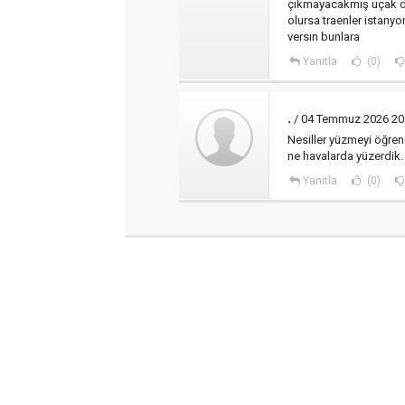
çıkmayacakmış uçak d
olursa traenler istanyo
versın bunlara
Yanıtla
(0)
.
/ 04 Temmuz 2026 20
Nesiller yüzmeyi öğre
ne havalarda yüzerdik.
Yanıtla
(0)