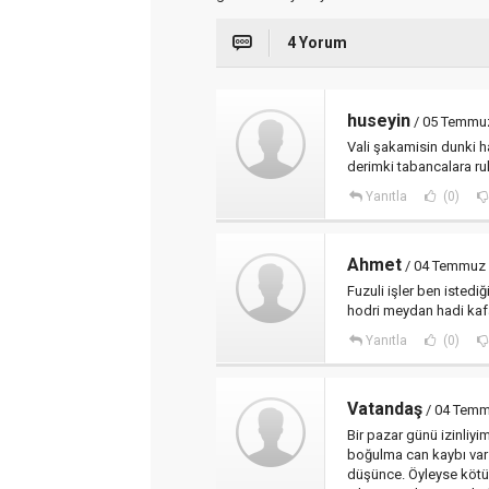
4 Yorum
huseyin
/ 05 Temmuz
Vali şakamisin dunki 
derimki tabancalara ru
Yanıtla
(0)
Ahmet
/ 04 Temmuz 
Fuzuli işler ben isted
hodri meydan hadi kaf
Yanıtla
(0)
Vatandaş
/ 04 Temm
Bir pazar günü izinliy
boğulma can kaybı var 
düşünce. Öyleyse kötü 