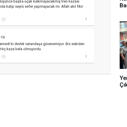
üşünce başka uçak kalkmayacakmış tren kazası
Ba
nda kalıp seyrü sefer yapmayacak mı. Allah akıl fikir
(2)
:19
nemedi ki devlet vatandaşa güvenemiyor. Biz eskiden
 Hiç kaza bela olmuyordu.
(0)
Ye
Çı