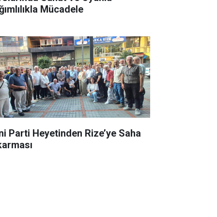
ğımlılıkla Mücadele
ni Parti Heyetinden Rize’ye Saha
karması