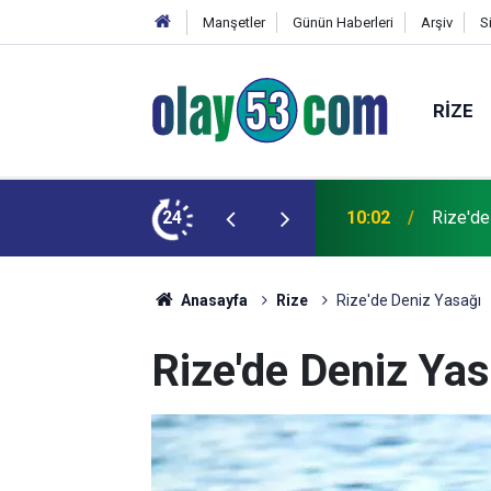
Manşetler
Günün Haberleri
Arşiv
S
RIZE
nada Açık Turnuvası'na veda etti
24
10:02
Rize'de 
Anasayfa
Rize
Rize'de Deniz Yasağı
Rize'de Deniz Yas