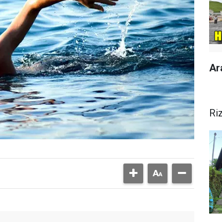
Ar
Ri