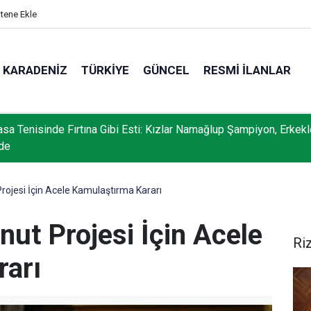
itene Ekle
KARADENIZ
TÜRKIYE
GÜNCEL
RESMI İLANLAR
sa Tenisinde Fırtına Gibi Esti: Kızlar Namağlup Şampiyon, Erkekl
rde
rojesi İçin Acele Kamulaştırma Kararı
nut Projesi İçin Acele
Ri
rarı