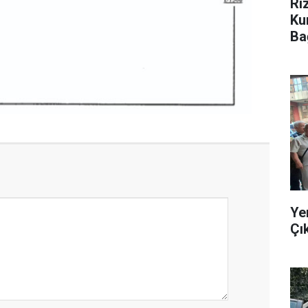
Ri
Ku
Ba
Ye
Çı