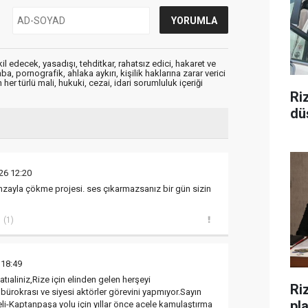
edecek, yasadışı, tehditkar, rahatsız edici, hakaret ve
a, pornografik, ahlaka aykırı, kişilik haklarına zarar verici
her türlü mali, hukuki, cezai, idari sorumluluk içeriği
Ri
düş
26 12:20
 imzayla çökme projesi. ses çıkarmazsanız bir gün sizin
(1)
 18:49
tıaliniz,Rize için elinden gelen herşeyi
Riz
bürokrası ve siyesi aktörler görevini yapmıyor.Sayın
pl
-Kaptanpaşa yolu için yıllar önce acele kamulaştırma