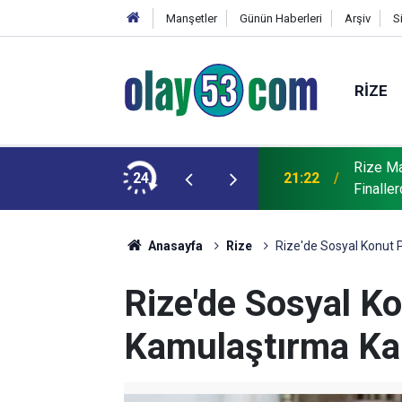
Manşetler
Günün Haberleri
Arşiv
S
RIZE
Rize Ma
çin Protokol İmzalandı
24
21:22
Finalle
Anasayfa
Rize
Rize'de Sosyal Konut P
Rize'de Sosyal Ko
Kamulaştırma Ka