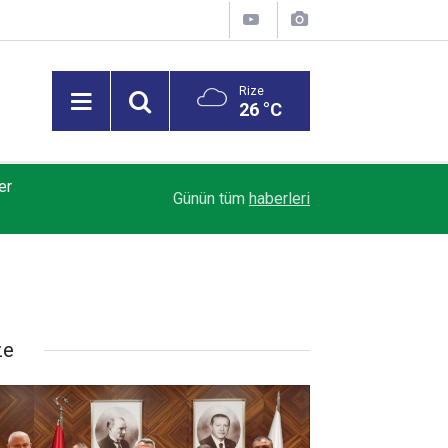
Rize
26 °C
er
18:22
Samsunspor'da teknik direktör Thorsten Fink, s
Günün tüm
haberleri
ze