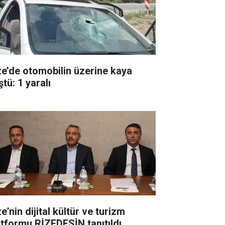
ze’de otomobilin üzerine kaya
tü: 1 yaralı
e'nin dijital kültür ve turizm
atformu RİZEDESİN tanıtıldı