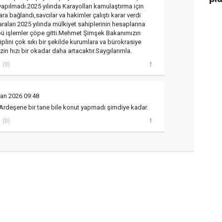
yapılmadı.2025 yılında Karayolları kamulaştırma için
ara bağlandı,savcılar va hakimler çalıştı karar verdi
aları 2025 yılında mülkiyet sahiplerinin hesaplarına
ü işlemler çöpe gitti.Mehmet Şimşek Bakanımızın
siplini çok sıkı bir şekilde kurumlara va bürokrasiye
in hızı bir okadar daha artacaktır.Saygılarımla.
(0)
ran 2026 09:48
Ardeşene bir tane bile konut yapmadı şimdiye kadar.
(0)