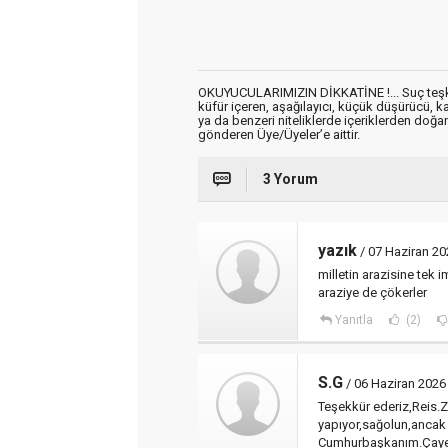
OKUYUCULARIMIZIN DİKKATİNE !... Suç teşkil 
küfür içeren, aşağılayıcı, küçük düşürücü, kab
ya da benzeri niteliklerde içeriklerden doğan 
gönderen Üye/Üyeler’e aittir.
3 Yorum
yazık
/ 07 Haziran 20
milletin arazisine tek
araziye de çökerler
Yanıtla
(2)
S.G
/ 06 Haziran 2026
Teşekkür ederiz,Reis.Za
yapıyor,sağolun,ancak 
Cumhurbaşkanım.Çayeli