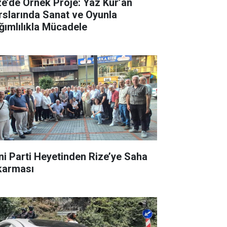
ze’de Örnek Proje: Yaz Kur’an
rslarında Sanat ve Oyunla
ğımlılıkla Mücadele
ni Parti Heyetinden Rize’ye Saha
karması