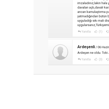
imzaladınız,lakin hala 
davaları açtı,davalr kar
ancan kamulaştırma par
yatmadığından bütün b
uyguladığı sıkı mali di
uygularsanız,Türkiyemiz
Yanıtla
(1)
Ardeşenli
/ 06 Hazi
Ardeşen ne oldu. Toki 
Yanıtla
(3)