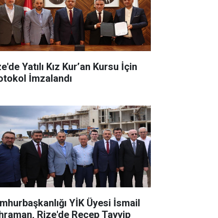
e'de Yatılı Kız Kur’an Kursu İçin
otokol İmzalandı
mhurbaşkanlığı YİK Üyesi İsmail
hraman, Rize'de Recep Tayyip