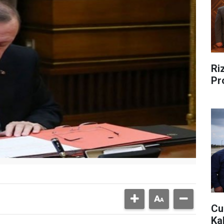
Riz
Pr
Cu
Ka