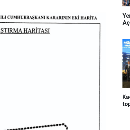
Yen
Açı
Ka
top