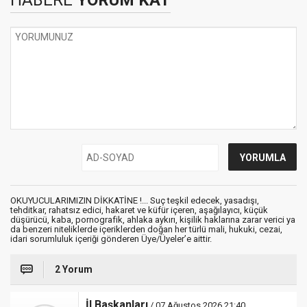
OKUYUCULARIMIZIN DİKKATİNE !... Suç teşkil edecek, yasadışı,
tehditkar, rahatsız edici, hakaret ve küfür içeren, aşağılayıcı, küçük
düşürücü, kaba, pornografik, ahlaka aykırı, kişilik haklarına zarar verici ya
da benzeri niteliklerde içeriklerden doğan her türlü mali, hukuki, cezai,
idari sorumluluk içeriği gönderen Üye/Üyeler’e aittir.
2 Yorum
İl Başkanları
/ 07 Ağustos 2026 21:40