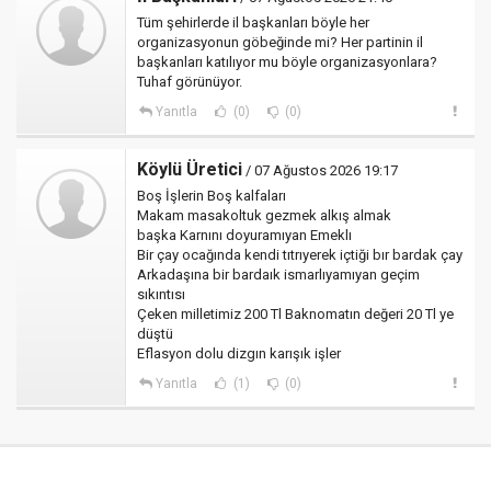
Tüm şehirlerde il başkanları böyle her
organizasyonun göbeğinde mi? Her partinin il
başkanları katılıyor mu böyle organizasyonlara?
Tuhaf görünüyor.
Yanıtla
(0)
(0)
Köylü Üretici
/ 07 Ağustos 2026 19:17
Boş İşlerin Boş kalfaları
Makam masakoltuk gezmek alkış almak
başka Karnını doyuramıyan Emeklı
Bir çay ocağında kendi tıtrıyerek içtiği bır bardak çay
Arkadaşına bir bardaık ismarlıyamıyan geçim
sıkıntısı
Çeken milletimiz 200 Tl Baknomatın değeri 20 Tl ye
düştü
Eflasyon dolu dizgın karışık işler
Yanıtla
(1)
(0)