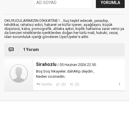
OKUYUCULARIMIZIN DİKKATİNE !... Suç teşkil edecek, yasadışı,
tehditkar, rahatsız edici, hakaret ve küfür içeren, aşağılayıcı, küçük
düşürücü, kaba, pornografik, ahlaka aykırı, kişilik haklarına zarar verici ya
da benzeri niteliklerde içeriklerden doğan her türlü mali, hukuki, cezai,
idari sorumluluk içeriği gönderen Üye/Üyeler’e aittir.
1 Yorum
Sirahozlu
/ 05 Haziran 2026 22:50
Boş boş hikayeler..dahAKp.deydin ,
Neden cozmedin..
Yanıtla
(0)
(0)