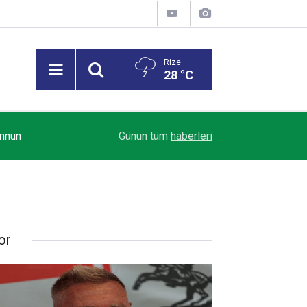
Rize
28 °C
oğan
17:43
Yeni Parti Fındıklı İlçe Başkanlığı Açıldı
Günün tüm
haberleri
or