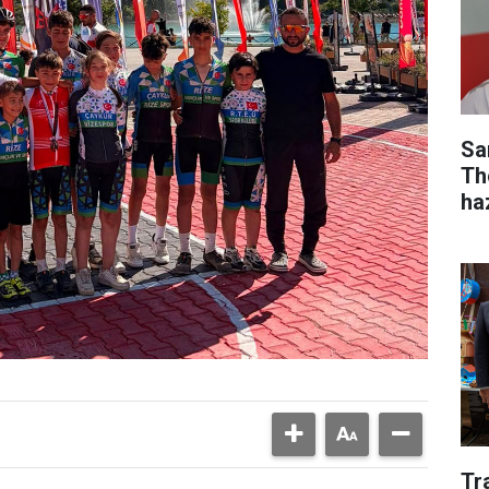
Sa
Th
ha
Tr