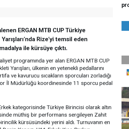
pr
zenlenen ERGAN MTB CUP Türkiye
 Yarışları’nda Rize’yi temsil eden
z madalya ile kürsüye çıktı.
faaliyet programında yer alan ERGAN MTB CUP
ti Yarışları, ülkenin en yetenekli pedallarını
rtifa ve kavurucu sıcakların sporcuları zorladığı
por İl Müdürlüğü koordinesinde 11 sporcu pedal
ek kategorisinde Türkiye Birincisi olarak altın
inde müthiş bir performans sergileyen Zahit
irincilik kürsüsündeki yerini aldı. Turnuvanın en