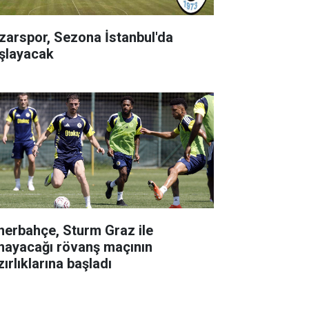
zarspor, Sezona İstanbul'da
şlayacak
nerbahçe, Sturm Graz ile
nayacağı rövanş maçının
ırlıklarına başladı