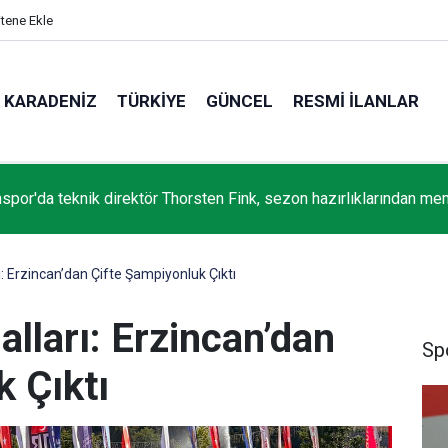
itene Ekle
KARADENIZ
TÜRKIYE
GÜNCEL
RESMI İLANLAR
aşkanlığı YİK Üyesi İsmail Kahraman, Rize'de Recep Tayyip Erd
nşaatını inceledi
rı: Erzincan’dan Çifte Şampiyonluk Çıktı
alları: Erzincan’dan
Sp
 Çıktı