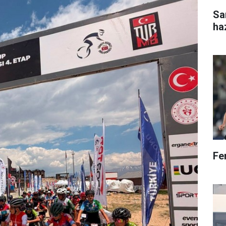
Sa
ha
Fe