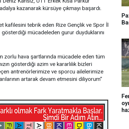
l Deniz Kansız, U11 Erkek Kısa Parkur
adalya kazanarak kürsüye çıkmayı başardı.
Pa
Ba
t kafilesini tebrik eden Rize Gençlik ve Spor İl
gösterdiği mücadeleden gurur duyduklarını
ın zorlu hava şartlarında mücadele eden tüm
zın gösterdiği azim ve kararlılık bizleri
çen antrenörlerimize ve sporcu ailelerimize
arılarının artarak devam etmesini diliyorum”
Fe
oy
haz