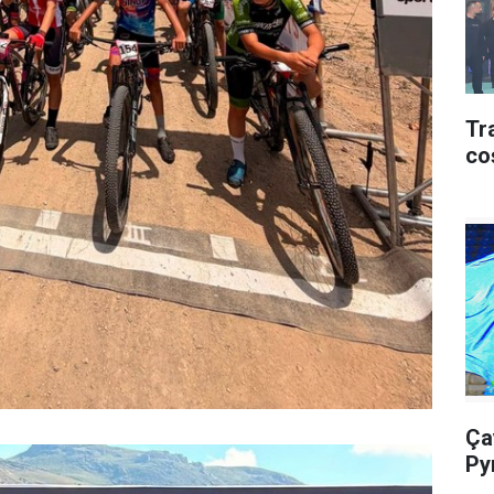
Tr
co
Ça
Py