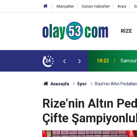
Manşetler
Günün Haberleri
Arşiv
S
RIZE
Cumhurb
horsten Fink, sezon hazırlıklarından memnun
24
17:59
Camisi i
Anasayfa
Spor
Rize’nin Altın Pedalla
Rize’nin Altın Ped
Çifte Şampiyonluk