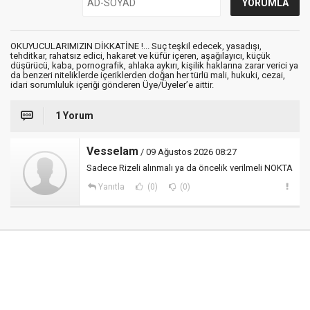
OKUYUCULARIMIZIN DİKKATİNE !... Suç teşkil edecek, yasadışı,
tehditkar, rahatsız edici, hakaret ve küfür içeren, aşağılayıcı, küçük
düşürücü, kaba, pornografik, ahlaka aykırı, kişilik haklarına zarar verici ya
da benzeri niteliklerde içeriklerden doğan her türlü mali, hukuki, cezai,
idari sorumluluk içeriği gönderen Üye/Üyeler’e aittir.
1 Yorum
Vesselam
/ 09 Ağustos 2026 08:27
Sadece Rizeli alınmalı ya da öncelik verilmeli NOKTA
Yanıtla
(0)
(0)