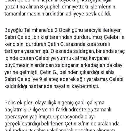
gözaltına alınan 8 şüpheli emniyetteki işlemlerinin
tamamlanmasının ardından adliyeye sevk edildi.
Beyoğlu Talimhane'de 2 Ocak günü aracıyla ilerleyen
Sabri Çelebi, bir kişi tarafından durdurulmuş Çelebi ile
kendisini durduran Çetin G. arasında kısa süreli
tartışma yaşanmıştı. O esnada saldırgan, bir anda araç
içinde oturan Çelebi'ye yumruk atmış kavganın
büyümesinin ardından saldırganın arkadaşları da olay
yerine gelmişti. Çetin G., belinden çıkardığı silahla
Sabri Çelebi'ye 9 el ateş ederek ağır yaralamış Çelebi
kaldırıldığı hastanede hayatını kaybetmişti.
Polis ekipleri olaya ilişkin geniş çaplı çalışma
başlatmış; 7 ilçe ve 11 farklı adreste eş zamanlı
operasyon yapılmıştı. Operasyonda olayı
gerçekleştirdiği belirlenen Çetin G.'nin de aralarında
bulunduğu 8 şahıs yakalanarak gözaltına alınmıştı.