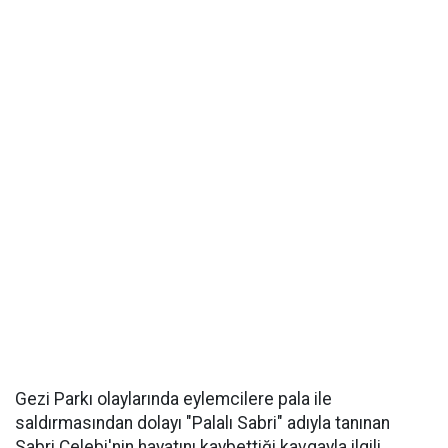
Gezi Parkı olaylarında eylemcilere pala ile
saldırmasından dolayı "Palalı Sabri" adıyla tanınan
Sabri Çelebi'nin hayatını kaybettiği kavgayla ilgili