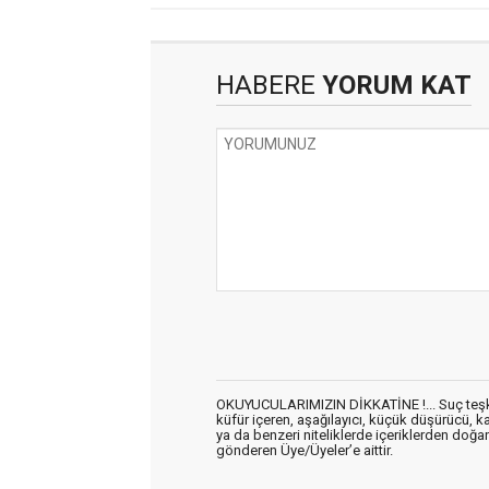
HABERE
YORUM KAT
OKUYUCULARIMIZIN DİKKATİNE !... Suç teşkil 
küfür içeren, aşağılayıcı, küçük düşürücü, kab
ya da benzeri niteliklerde içeriklerden doğan 
gönderen Üye/Üyeler’e aittir.