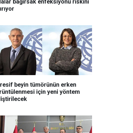
dalar bağırsak enfeksiyonu riskini
ırıyor
resif beyin tümörünün erken
rüntülenmesi için yeni yöntem
iştirilecek