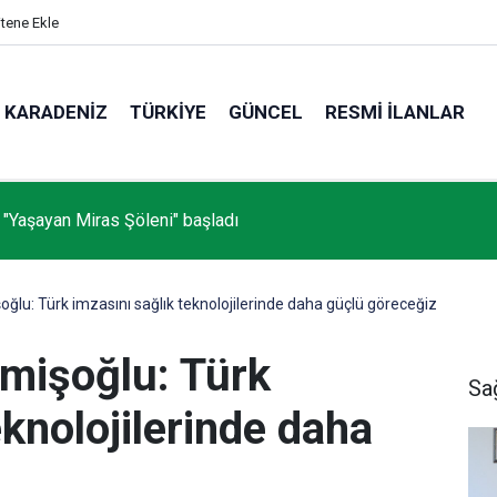
itene Ekle
KARADENIZ
TÜRKIYE
GÜNCEL
RESMI İLANLAR
 "Yaşayan Miras Şöleni" başladı
ğlu: Türk imzasını sağlık teknolojilerinde daha güçlü göreceğiz
mişoğlu: Türk
Sa
eknolojilerinde daha