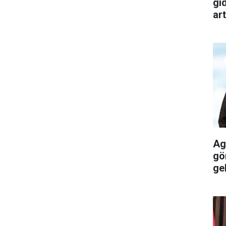
gı
art
Ag
gö
gel