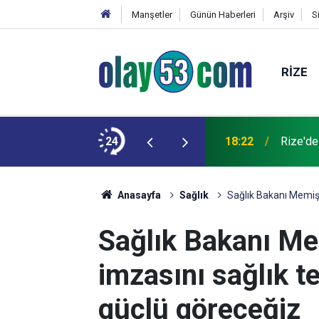
Manşetler
Günün Haberleri
Arşiv
S
RIZE
 kardeşinin durumu ağır
24
18:22
Rize'de
Anasayfa
Sağlık
Sağlık Bakanı Memişo
Sağlık Bakanı Me
imzasını sağlık t
güçlü göreceğiz