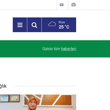
Rize
25 °C
Trendyol 1. Lig’de Sezon Perdesi Açılıyor: Riz
18:07
Günün tüm
haberleri
Alacak
ğlık