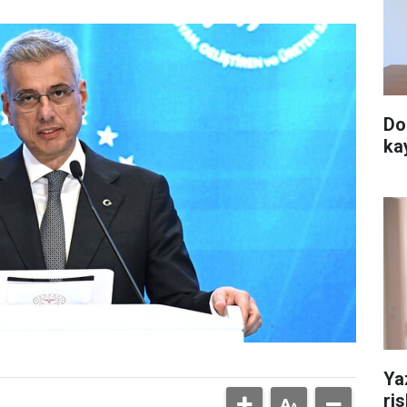
Do
ka
Ya
ri