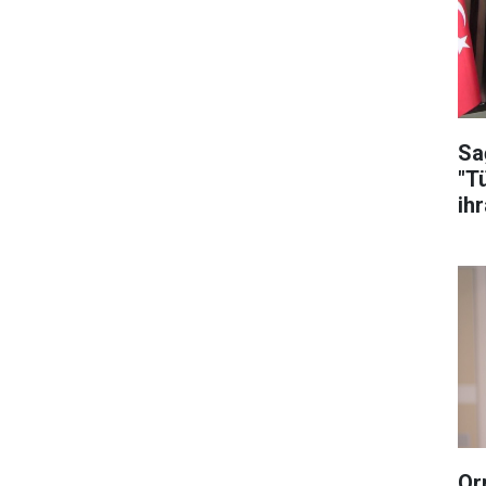
Sa
"T
ih
Or