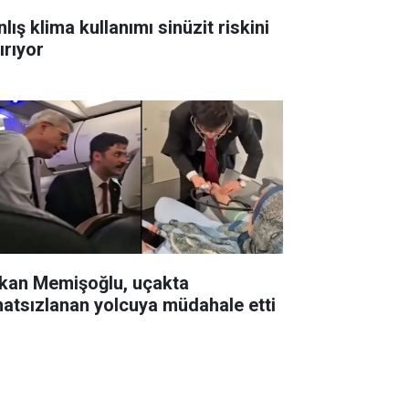
lış klima kullanımı sinüzit riskini
ırıyor
kan Memişoğlu, uçakta
hatsızlanan yolcuya müdahale etti