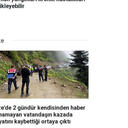
ikleyebilir
ze
ze'de 2 gündür kendisinden haber
ınamayan vatandaşın kazada
atını kaybettiği ortaya çıktı