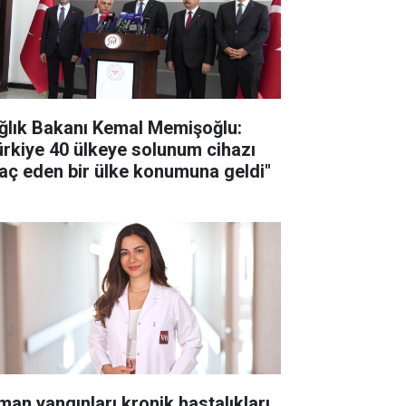
ğlık Bakanı Kemal Memişoğlu:
ürkiye 40 ülkeye solunum cihazı
raç eden bir ülke konumuna geldi"
man yangınları kronik hastalıkları