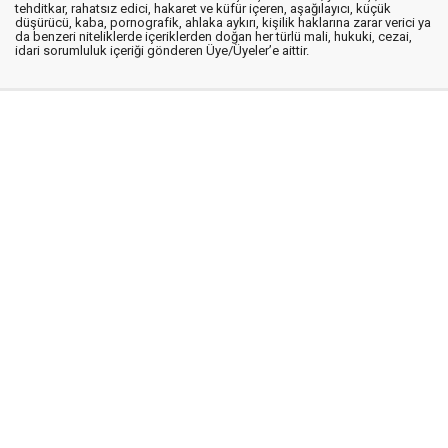
tehditkar, rahatsız edici, hakaret ve küfür içeren, aşağılayıcı, küçük
düşürücü, kaba, pornografik, ahlaka aykırı, kişilik haklarına zarar verici ya
da benzeri niteliklerde içeriklerden doğan her türlü mali, hukuki, cezai,
idari sorumluluk içeriği gönderen Üye/Üyeler’e aittir.