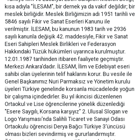
kısa adıyla "İLESAM", bir dernek ya da vakıf değildir; bir
meslek birliğidir. Meslek Birliğimizin adı 1951 tarihli ve
5846 sayılı Fikir ve Sanat Eserleri Kanunu ile
verilmiştir. İLESAM, bu kanunun 1983 tarih ve 2936
sayılı kanunla değişik 42. maddesiyle, Fikir ve Sanat
Eseri Sahipleri Meslek Birlikleri ve Federasyon
Hakkındaki Tüzük hükümleri uyarınca kurulmuştur.
12.01.1987 tarihinden itibaren faaliyete geçmiştir.
Merkezi Ankara'dadır. İLESAM, İlim ve Edebiyat eseri
sahibi olan üyelerinin telif haklarını korur. Bu vesile ile
Genel Başkanımız Nuri Parmaksız ve Yönetim kurulu
üyeleri Türkiye genelinde korsanla mücadelede yoğun
bir çalışma içindedirler. Bu yıl ikincisi düzenlenen
Ortaokul ve Lise öğrencilerine yönelik düzenlediği
"Esere Saygılı, Korsana karşıyız" 2. Ulusal Slogan ve
Logo Yarışması'nda Salihli Ticaret ve Sanayi Odası
Ortaokulu öğrencisi Derya Bağcı Türkiye 3'üncüsü
olması bizleri sevindirmiş ve gururlandırmıştır.