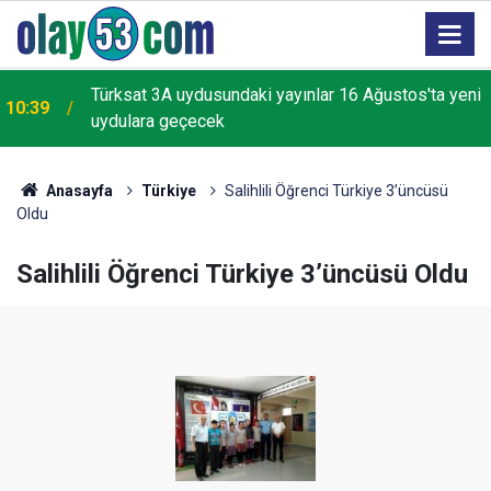
i
Kanada'da orman yangınları nedeniyle 20 bine yakın
10:34
kişi için tahliye emri verildi
Anasayfa
Türkiye
Salihlili Öğrenci Türkiye 3’üncüsü
Oldu
Salihlili Öğrenci Türkiye 3’üncüsü Oldu