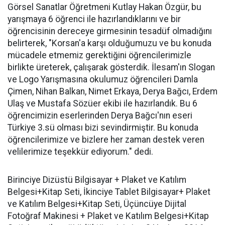
Görsel Sanatlar Öğretmeni Kutlay Hakan Özgür, bu
yarışmaya 6 öğrenci ile hazırlandıklarını ve bir
öğrencisinin dereceye girmesinin tesadüf olmadığını
belirterek, "Korsan'a karşı olduğumuzu ve bu konuda
mücadele etmemiz gerektiğini öğrencilerimizle
birlikte üreterek, çalışarak gösterdik. İlesam'ın Slogan
ve Logo Yarışmasına okulumuz öğrencileri Damla
Çimen, Nihan Balkan, Nimet Erkaya, Derya Bağcı, Erdem
Ulaş ve Mustafa Sözüer ekibi ile hazırlandık. Bu 6
öğrencimizin eserlerinden Derya Bağcı'nın eseri
Türkiye 3.sü olması bizi sevindirmiştir. Bu konuda
öğrencilerimize ve bizlere her zaman destek veren
velilerimize teşekkür ediyorum." dedi.
Birinciye Dizüstü Bilgisayar + Plaket ve Katılım
Belgesi+Kitap Seti, İkinciye Tablet Bilgisayar+ Plaket
ve Katılım Belgesi+Kitap Seti, Üçüncüye Dijital
Fotoğraf Makinesi + Plaket ve Katılım Belgesi+Kitap