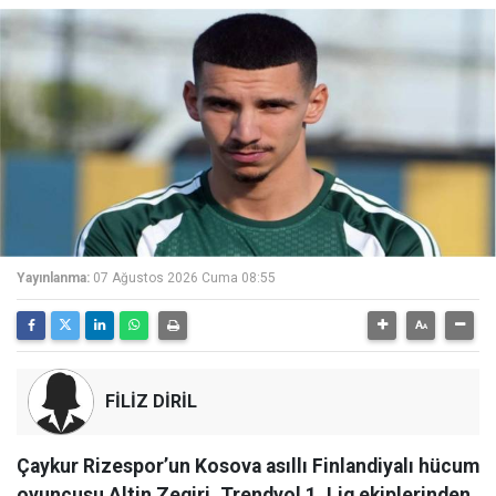
Yayınlanma:
07 Ağustos 2026 Cuma 08:55
FİLİZ DİRİL
Çaykur Rizespor’un Kosova asıllı Finlandiyalı hücum
oyuncusu Altin Zeqiri, Trendyol 1. Lig ekiplerinden