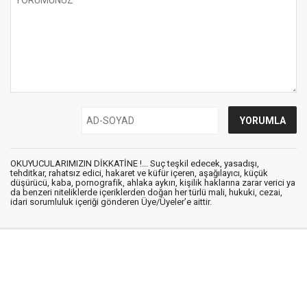
OKUYUCULARIMIZIN DİKKATİNE !... Suç teşkil edecek, yasadışı,
tehditkar, rahatsız edici, hakaret ve küfür içeren, aşağılayıcı, küçük
düşürücü, kaba, pornografik, ahlaka aykırı, kişilik haklarına zarar verici ya
da benzeri niteliklerde içeriklerden doğan her türlü mali, hukuki, cezai,
idari sorumluluk içeriği gönderen Üye/Üyeler’e aittir.