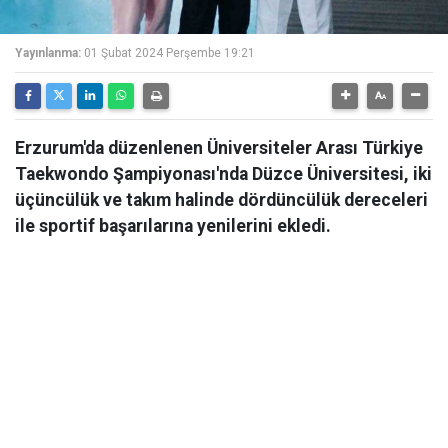
Yayınlanma:
01 Şubat 2024 Perşembe 19:21
Erzurum'da düzenlenen Üniversiteler Arası Türkiye
Taekwondo Şampiyonası'nda Düzce Üniversitesi, iki
üçüncülük ve takım halinde dördüncülük dereceleri
ile sportif başarılarına yenilerini ekledi.