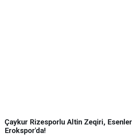
Çaykur Rizesporlu Altin Zeqiri, Esenler
Erokspor'da!