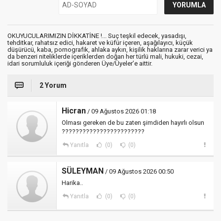
OKUYUCULARIMIZIN DİKKATİNE !... Suç teşkil edecek, yasadışı,
tehditkar, rahatsız edici, hakaret ve küfür içeren, aşağılayıcı, küçük
düşürücü, kaba, pornografik, ahlaka aykırı, kişilik haklarına zarar verici ya
da benzeri niteliklerde içeriklerden doğan her türlü mali, hukuki, cezai,
idari sorumluluk içeriği gönderen Üye/Üyeler’e aittir.
2 Yorum
Hicran
/ 09 Ağustos 2026 01:18
Olması gereken de bu zaten şimdiden hayırlı olsun
????????????????????????
Yanıtla
(0)
(0)
SÜLEYMAN
/ 09 Ağustos 2026 00:50
Harika..
Yanıtla
(0)
(0)