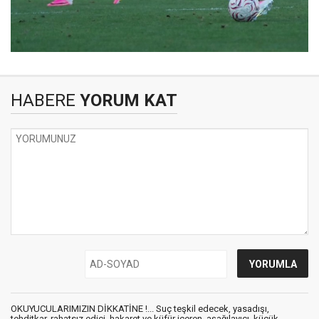
HABERE
YORUM KAT
OKUYUCULARIMIZIN DİKKATİNE !... Suç teşkil edecek, yasadışı,
tehditkar, rahatsız edici, hakaret ve küfür içeren, aşağılayıcı, küçük