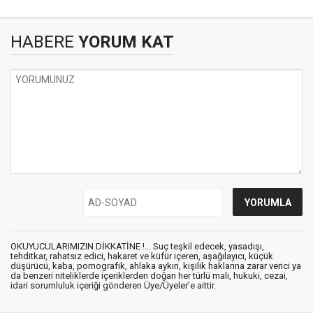
HABERE
YORUM KAT
OKUYUCULARIMIZIN DİKKATİNE !... Suç teşkil edecek, yasadışı,
tehditkar, rahatsız edici, hakaret ve küfür içeren, aşağılayıcı, küçük
düşürücü, kaba, pornografik, ahlaka aykırı, kişilik haklarına zarar verici ya
da benzeri niteliklerde içeriklerden doğan her türlü mali, hukuki, cezai,
idari sorumluluk içeriği gönderen Üye/Üyeler’e aittir.