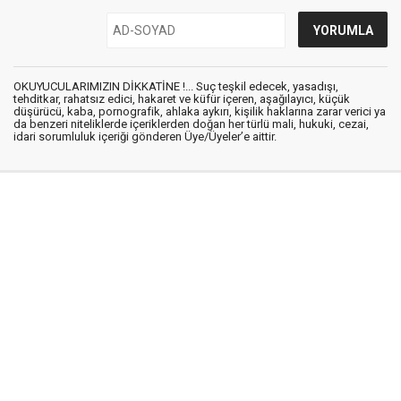
OKUYUCULARIMIZIN DİKKATİNE !... Suç teşkil edecek, yasadışı,
tehditkar, rahatsız edici, hakaret ve küfür içeren, aşağılayıcı, küçük
düşürücü, kaba, pornografik, ahlaka aykırı, kişilik haklarına zarar verici ya
da benzeri niteliklerde içeriklerden doğan her türlü mali, hukuki, cezai,
idari sorumluluk içeriği gönderen Üye/Üyeler’e aittir.