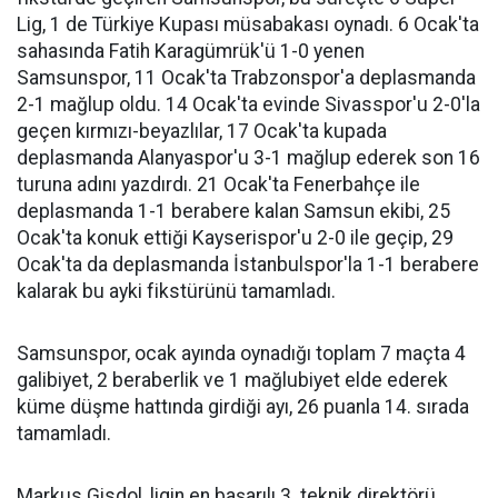
Lig, 1 de Türkiye Kupası müsabakası oynadı. 6 Ocak'ta
sahasında Fatih Karagümrük'ü 1-0 yenen
Samsunspor, 11 Ocak'ta Trabzonspor'a deplasmanda
2-1 mağlup oldu. 14 Ocak'ta evinde Sivasspor'u 2-0'la
geçen kırmızı-beyazlılar, 17 Ocak'ta kupada
deplasmanda Alanyaspor'u 3-1 mağlup ederek son 16
turuna adını yazdırdı. 21 Ocak'ta Fenerbahçe ile
deplasmanda 1-1 berabere kalan Samsun ekibi, 25
Ocak'ta konuk ettiği Kayserispor'u 2-0 ile geçip, 29
Ocak'ta da deplasmanda İstanbulspor'la 1-1 berabere
kalarak bu ayki fikstürünü tamamladı.
Samsunspor, ocak ayında oynadığı toplam 7 maçta 4
galibiyet, 2 beraberlik ve 1 mağlubiyet elde ederek
küme düşme hattında girdiği ayı, 26 puanla 14. sırada
tamamladı.
Markus Gisdol, ligin en başarılı 3. teknik direktörü