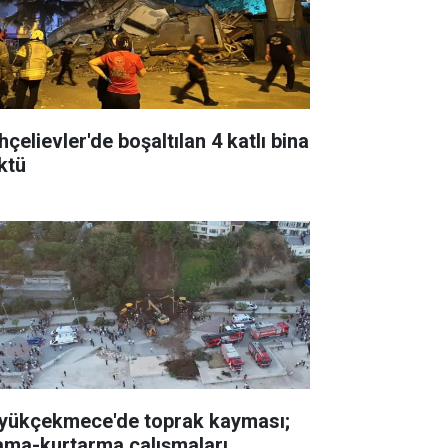
çelievler'de boşaltılan 4 katlı bina
ktü
yükçekmece'de toprak kayması;
ama-kurtarma çalışmaları