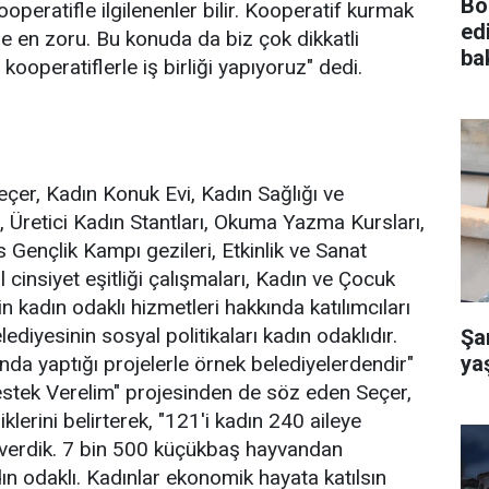
Bö
operatifle ilgilenenler bilir. Kooperatif kurmak
ed
de en zoru. Bu konuda da biz çok dikkatli
ba
kooperatiflerle iş birliği yapıyoruz" dedi.
eçer, Kadın Konuk Evi, Kadın Sağlığı ve
Üretici Kadın Stantları, Okuma Yazma Kursları,
 Gençlik Kampı gezileri, Etkinlik ve Sanat
l cinsiyet eşitliği çalışmaları, Kadın ve Çocuk
n kadın odaklı hizmetleri hakkında katılımcıları
ediyesinin sosyal politikaları kadın odaklıdır.
Şa
ya
nda yaptığı projelerle örnek belediyelerdendir"
stek Verelim" projesinden de söz eden Seçer,
iklerini belirterek, "121'i kadın 240 aileye
 verdik. 7 bin 500 küçükbaş hayvandan
ın odaklı. Kadınlar ekonomik hayata katılsın