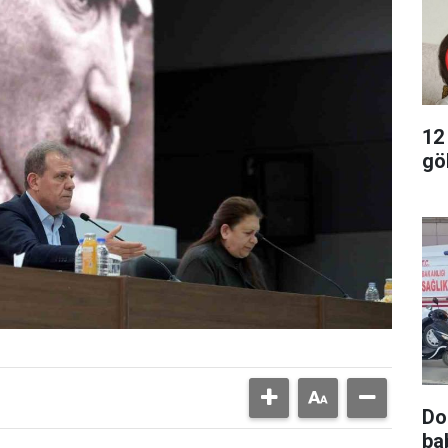
12
gö
Do
ba