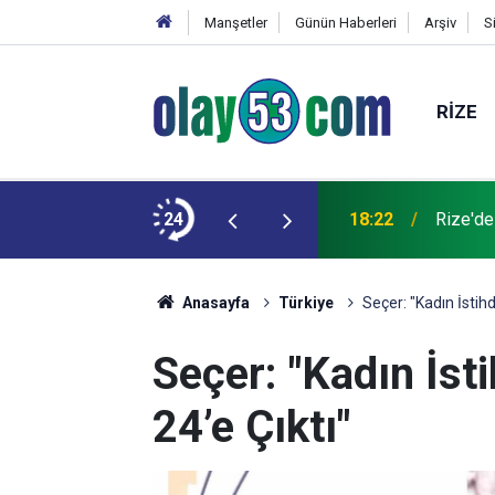
Manşetler
Günün Haberleri
Arşiv
S
RIZE
 kardeşinin durumu ağır
24
18:22
Rize'de
Anasayfa
Türkiye
Seçer: "Kadın İstih
Seçer: "Kadın İs
24’e Çıktı"