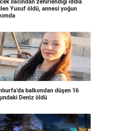
cek ilacından zehirlendiği iddia
ilen Yusuf öldü, annesi yoğun
kımda
nlıurfa'da balkondan düşen 16
şındaki Deniz öldü