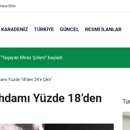
itene Ekle
KARADENIZ
TÜRKIYE
GÜNCEL
RESMI İLANLAR
 "Yaşayan Miras Şöleni" başladı
damı Yüzde 18’den 24’e Çıktı"
tihdamı Yüzde 18’den
Tü