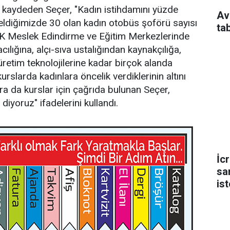
nı kaydeden Seçer, "Kadın istihdamını yüzde
Av
eldiğimizde 30 olan kadın otobüs şoförü sayısı
ta
EK Meslek Edindirme ve Eğitim Merkezlerinde
lığına, alçı-sıva ustalığından kaynakçılığa,
retim teknolojilerine kadar birçok alanda
rslarda kadınlara öncelik verdiklerinin altını
ra da kurslar için çağrıda bulunan Seçer,
 diyoruz" ifadelerini kullandı.
İc
sa
is