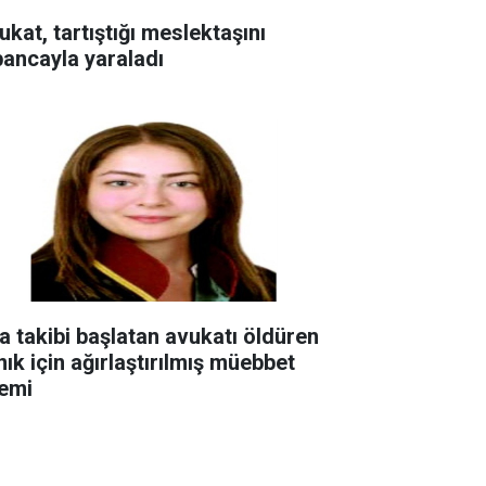
ukat, tartıştığı meslektaşını
bancayla yaraladı
ra takibi başlatan avukatı öldüren
nık için ağırlaştırılmış müebbet
temi