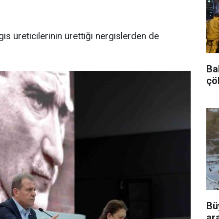
is üreticilerinin ürettiği nergislerden de
Bah
çö
Bü
ar