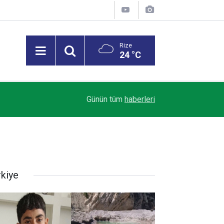
Rize
24 °C
Trendyol 1. Lig’de Sezon Perdesi Açılıyor: Riz
18:07
Günün tüm
haberleri
Alacak
rkiye