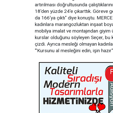
artırılması doğrultusunda çalıştıkları
18'den yüzde 24'e çıkarttık. Göreve g
da 166'ya çıktı" diye konuştu. MERC
kadınlara marangozluktan inşaat boyacı
mobilya imalat ve montajından giyim ü
kurslar olduğunu söyleyen Seçer, bu ku
çizdi. Ayrıca mesleği olmayan kadınla
"'Kursunu al mesleğini edin, işin hazır"