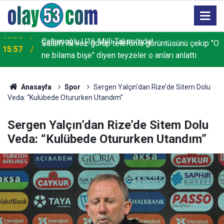
Salah'ı ilk kez görüp telefonla görüntüsünü çekip "O
15:57
ne bilama bişe" diyen teyzeler o anları anlattı
Anasayfa
Spor
Sergen Yalçın’dan Rize’de Sitem Dolu
Veda: “Kulübede Otururken Utandım”
Sergen Yalçın’dan Rize’de Sitem Dolu
Veda: “Kulübede Otururken Utandım”