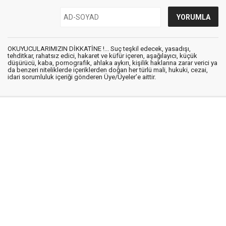
OKUYUCULARIMIZIN DİKKATİNE !... Suç teşkil edecek, yasadışı,
tehditkar, rahatsız edici, hakaret ve küfür içeren, aşağılayıcı, küçük
düşürücü, kaba, pornografik, ahlaka aykırı, kişilik haklarına zarar verici ya
da benzeri niteliklerde içeriklerden doğan her türlü mali, hukuki, cezai,
idari sorumluluk içeriği gönderen Üye/Üyeler’e aittir.