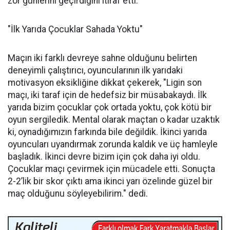
zor günlerini geçirdiğini itiraf etti.
"İlk Yarıda Çocuklar Sahada Yoktu"
Maçın iki farklı devreye sahne olduğunu belirten
deneyimli çalıştırıcı, oyuncularının ilk yarıdaki
motivasyon eksikliğine dikkat çekerek, "Ligin son
maçı, iki taraf için de hedefsiz bir müsabakaydı. İlk
yarıda bizim çocuklar çok ortada yoktu, çok kötü bir
oyun sergiledik. Mental olarak maçtan o kadar uzaktık
ki, oynadığımızın farkında bile değildik. İkinci yarıda
oyuncuları uyandırmak zorunda kaldık ve üç hamleyle
başladık. İkinci devre bizim için çok daha iyi oldu.
Çocuklar maçı çevirmek için mücadele etti. Sonuçta
2-2’lik bir skor çıktı ama ikinci yarı özelinde güzel bir
maç olduğunu söyleyebilirim." dedi.