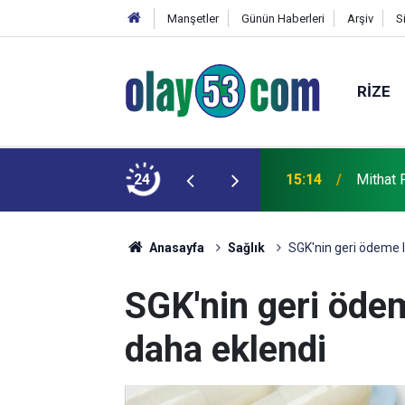
Manşetler
Günün Haberleri
Arşiv
S
RIZE
alı sollama araç kamerasında
24
15:14
Mithat 
Anasayfa
Sağlık
SGK'nin geri ödeme l
SGK'nin geri ödem
daha eklendi