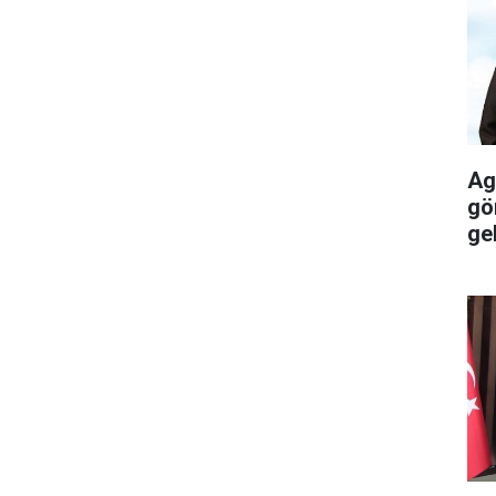
Ag
gö
gel