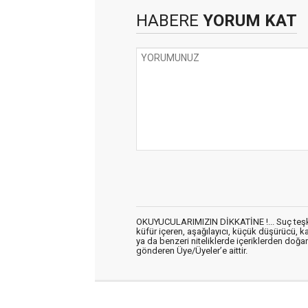
HABERE
YORUM KAT
OKUYUCULARIMIZIN DİKKATİNE !... Suç teşkil 
küfür içeren, aşağılayıcı, küçük düşürücü, kab
ya da benzeri niteliklerde içeriklerden doğan 
gönderen Üye/Üyeler’e aittir.