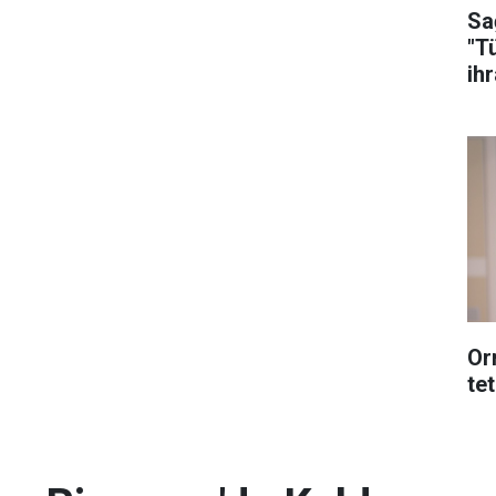
Sa
"T
ih
Or
tet