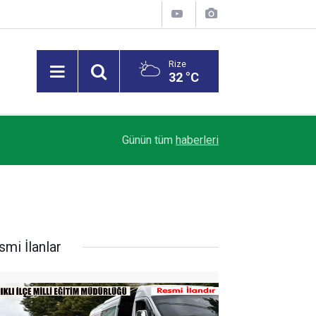
Rize
32 °C
Türkiye, Suudi Arabistan ve Pakistan, Mekke O
14:55
Günün tüm
haberleri
imzaladı
smi İlanlar