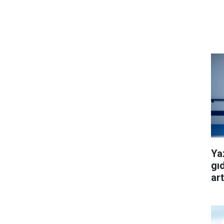
Ya
gı
art