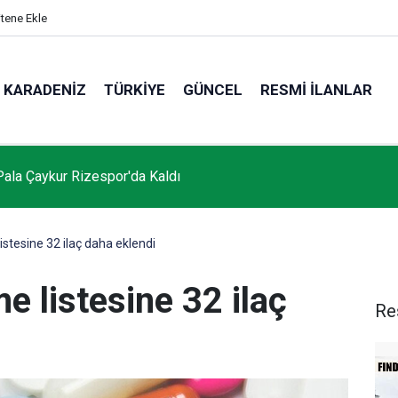
itene Ekle
KARADENIZ
TÜRKIYE
GÜNCEL
RESMI İLANLAR
Pala Çaykur Rizespor'da Kaldı
istesine 32 ilaç daha eklendi
e listesine 32 ilaç
Re