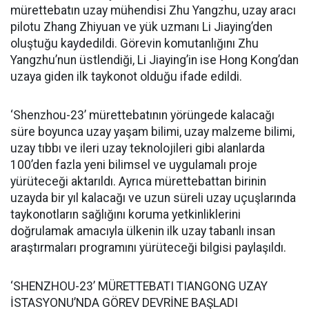
mürettebatın uzay mühendisi Zhu Yangzhu, uzay aracı
pilotu Zhang Zhiyuan ve yük uzmanı Li Jiaying’den
oluştuğu kaydedildi. Görevin komutanlığını Zhu
Yangzhu’nun üstlendiği, Li Jiaying’in ise Hong Kong’dan
uzaya giden ilk taykonot olduğu ifade edildi.
‘Shenzhou-23’ mürettebatının yörüngede kalacağı
süre boyunca uzay yaşam bilimi, uzay malzeme bilimi,
uzay tıbbı ve ileri uzay teknolojileri gibi alanlarda
100’den fazla yeni bilimsel ve uygulamalı proje
yürüteceği aktarıldı. Ayrıca mürettebattan birinin
uzayda bir yıl kalacağı ve uzun süreli uzay uçuşlarında
taykonotların sağlığını koruma yetkinliklerini
doğrulamak amacıyla ülkenin ilk uzay tabanlı insan
araştırmaları programını yürüteceği bilgisi paylaşıldı.
‘SHENZHOU-23’ MÜRETTEBATI TIANGONG UZAY
İSTASYONU’NDA GÖREV DEVRİNE BAŞLADI