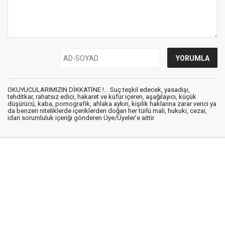
OKUYUCULARIMIZIN DİKKATİNE !... Suç teşkil edecek, yasadışı,
tehditkar, rahatsız edici, hakaret ve küfür içeren, aşağılayıcı, küçük
düşürücü, kaba, pornografik, ahlaka aykırı, kişilik haklarına zarar verici ya
da benzeri niteliklerde içeriklerden doğan her türlü mali, hukuki, cezai,
idari sorumluluk içeriği gönderen Üye/Üyeler’e aittir.