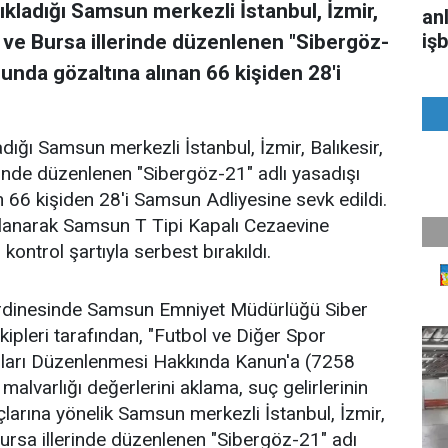
açıkladığı Samsun merkezli İstanbul, İzmir,
an
iş
i ve Bursa illerinde düzenlenen "Sibergöz-
unda gözaltına alınan 66 kişiden 28'i
ladığı Samsun merkezli İstanbul, İzmir, Balıkesir,
inde düzenlenen "Sibergöz-21" adlı yasadışı
 66 kişiden 28'i Samsun Adliyesine sevk edildi.
uklanarak Samsun T Tipi Kapalı Cezaevine
kontrol şartıyla serbest bırakıldı.
rdinesinde Samsun Emniyet Müdürlüğü Siber
pleri tarafından, "Futbol ve Diğer Spor
ları Düzenlenmesi Hakkında Kanun'a (7258
malvarlığı değerlerini aklama, suç gelirlerinin
suçlarına yönelik Samsun merkezli İstanbul, İzmir,
ursa illerinde düzenlenen "Sibergöz-21" adı