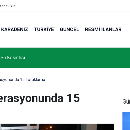
itene Ekle
KARADENIZ
TÜRKIYE
GÜNCEL
RESMI İLANLAR
 Su Kesintisi
rasyonunda 15 Tutuklama
perasyonunda 15
Gü