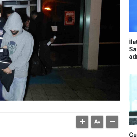
İl
Sa
ad
Cu