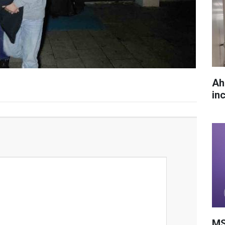
Ah
in
MS