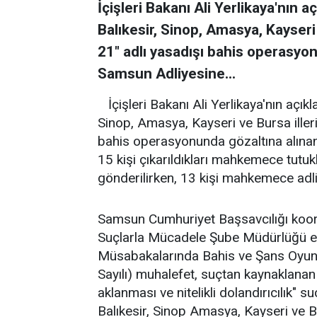
İçişleri Bakanı Ali Yerlikaya'nın 
Balıkesir, Sinop, Amasya, Kayser
21" adlı yasadışı bahis operasyon
Samsun Adliyesine...
İçişleri Bakanı Ali Yerlikaya'nın açık
Sinop, Amasya, Kayseri ve Bursa iller
bahis operasyonunda gözaltına alınan
15 kişi çıkarıldıkları mahkemece tut
gönderilirken, 13 kişi mahkemece adli 
Samsun Cumhuriyet Başsavcılığı koo
Suçlarla Mücadele Şube Müdürlüğü eki
Müsabakalarında Bahis ve Şans Oyun
Sayılı) muhalefet, suçtan kaynaklanan 
aklanması ve nitelikli dolandırıcılık" 
Balıkesir, Sinop Amasya, Kayseri ve B