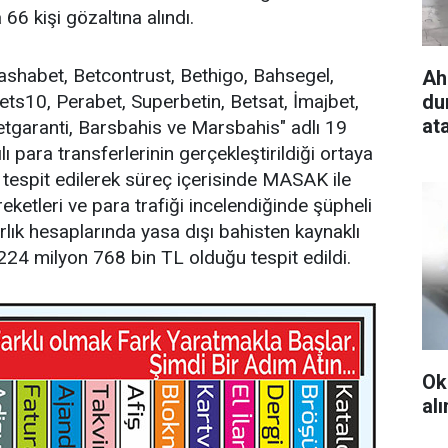
6 kişi gözaltına alındı.
pashabet, Betcontrust, Bethigo, Bahsegel,
Ah
du
ts10, Perabet, Superbetin, Betsat, İmajbet,
at
etgaranti, Barsbahis ve Marsbahis" adlı 19
ılı para transferlerinin gerçekleştirildiği ortaya
 tespit edilerek süreç içerisinde MASAK ile
eketleri ve para trafiği incelendiğinde şüpheli
arlık hesaplarında yasa dışı bahisten kaynaklı
 224 milyon 768 bin TL olduğu tespit edildi.
Ok
al