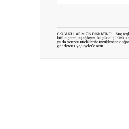
OKUYUCULARIMIZIN DİKKATİNE !... Suç teşkil 
küfür içeren, aşağılayıcı, küçük düşürücü, kab
ya da benzeri niteliklerde içeriklerden doğan 
gönderen Üye/Üyeler’e aittir.