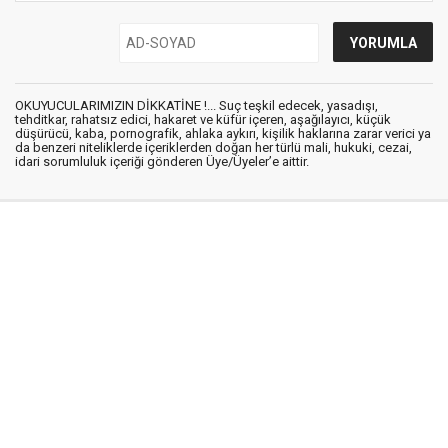
OKUYUCULARIMIZIN DİKKATİNE !... Suç teşkil edecek, yasadışı,
tehditkar, rahatsız edici, hakaret ve küfür içeren, aşağılayıcı, küçük
düşürücü, kaba, pornografik, ahlaka aykırı, kişilik haklarına zarar verici ya
da benzeri niteliklerde içeriklerden doğan her türlü mali, hukuki, cezai,
idari sorumluluk içeriği gönderen Üye/Üyeler’e aittir.