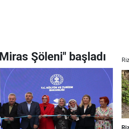
Miras Şöleni" başladı
Ri
Ri