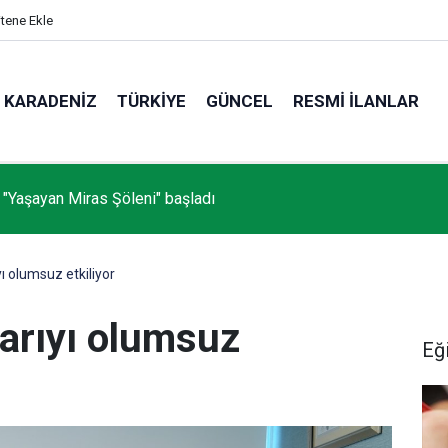
itene Ekle
KARADENIZ
TÜRKIYE
GÜNCEL
RESMI İLANLAR
 "Yaşayan Miras Şöleni" başladı
ı olumsuz etkiliyor
şarıyı olumsuz
Eğ