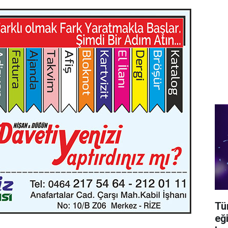
Tü
eğ