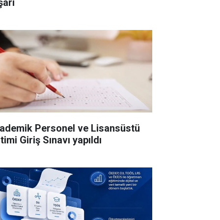
şarı
ademik Personel ve Lisansüstü
timi Giriş Sınavı yapıldı