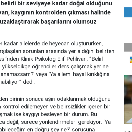
belirli bir seviyeye kadar doğal olduğunu
livan, kaygının kontrolden çıkması halinde
 uzaklaştırarak başarılarını olumsuz
er kadar ailelerde de heyecan oluştururken,
ılaşılan sorunları arasında yer aldığını belirten
’nden Klinik Psikolog Elif Pehlivan, “Belirli
 yükseldikçe öğrenciler ders çalışmak yerine
zanamazsam?’ veya ‘Ya ailemi hayal kırıklığına
abiliyor” dedi.
nden birinin sonuca aşırı odaklanmak olduğunu
ontrol edilemeyen ve belirsizlikler içeren bir
alışmak ise kaygıyı besleyen bir durum. Bu
ca değil, sürece yönlendirmeleri gerekiyor. ‘Ya
pabileceğim en doğru şey ne?’ sorusuna