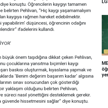
LG
” diye konuştu. Öğrencilerin kaygıyı tamamen
e belirten Pehlivan, “Hiç kaygı yaşamamalıyım
olan kaygıya rağmen hareket edebilmektir.
i yapabilirim’ düşüncesi, öğrencinin odağını
endirir” ifadelerini kullandı.
İYOR’
n büyük önem taşıdığına dikkat çeken Pehlivan,
ME
unu çocuklarına yansıtma biçimleri kaygı
öğr
başarı baskısı oluşturmak, kıyaslama yapmak ve
ye
uklarda ‘Benim değerim başarım kadar’ algısına
uklarının sınav sonucundan çok gösterdiği
ir yaklaşım olduğunu belirten Pehlivan,
 süreci nasıl yönettiğini desteklemek gerekir.
a güvende hissetmesini sağlar” diye konuştu.