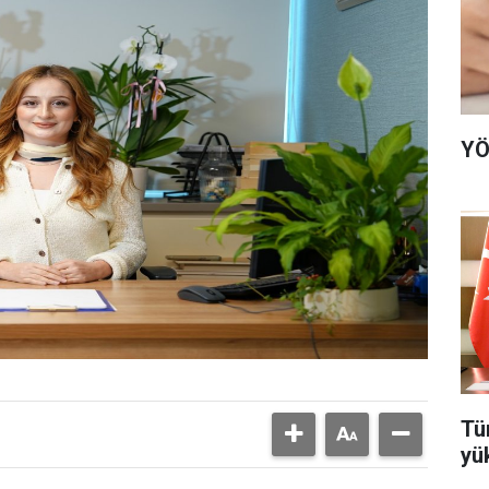
YÖ
Tü
yü