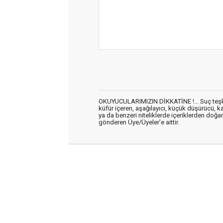
OKUYUCULARIMIZIN DİKKATİNE !... Suç teşkil 
küfür içeren, aşağılayıcı, küçük düşürücü, kab
ya da benzeri niteliklerde içeriklerden doğan 
gönderen Üye/Üyeler’e aittir.