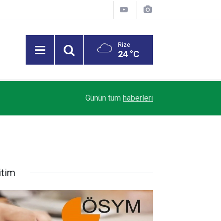
Rize
24 °C
Trendyol 1. Lig’de Sezon Perdesi Açılıyor: Riz
18:07
Günün tüm
haberleri
Alacak
itim