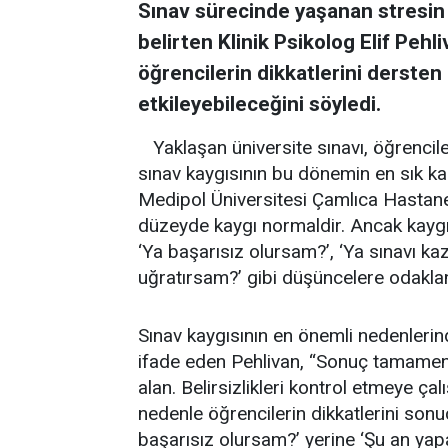
Sınav sürecinde yaşanan stresin 
belirten Klinik Psikolog Elif Peh
öğrencilerin dikkatlerini dersten
etkileyebileceğini söyledi.
Yaklaşan üniversite sınavı, öğrencil
sınav kaygısının bu dönemin en sık karş
Medipol Üniversitesi Çamlıca Hastanesi
düzeyde kaygı normaldir. Ancak kaygı
‘Ya başarısız olursam?’, ‘Ya sınavı ka
uğratırsam?’ gibi düşüncelere odaklan
Sınav kaygısının en önemli nedenleri
ifade eden Pehlivan, “Sonuç tamamen k
alan. Belirsizlikleri kontrol etmeye ç
nedenle öğrencilerin dikkatlerini sonu
başarısız olursam?’ yerine ‘Şu an ya