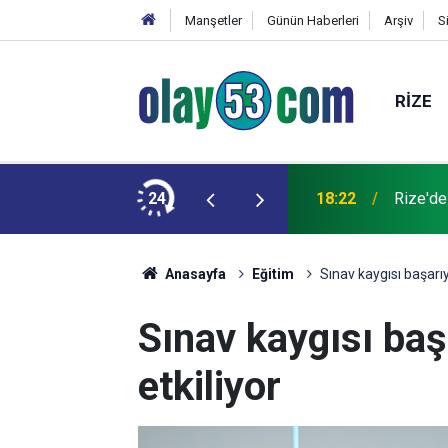
Manşetler
Günün Haberleri
Arşiv
S
RIZE
 kardeşinin durumu ağır
24
18:22
Rize'de
Anasayfa
Eğitim
Sınav kaygısı başarıy
Sınav kaygısı ba
etkiliyor